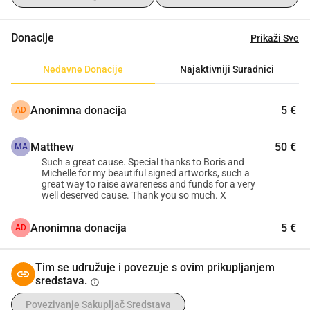
viziju bez straha ili ograničenja. Kroz ovu inicijativu, 
nastojimo srušiti prepreke pružajući vitalne resurse poput 
Donacije
Prikaži Sve
umjetničkog materijala, obuke, mentorstva i međunarodne 
izloženosti. Vaša podrška pomoći će nam otvoriti vrata za 
Nedavne Donacije
Najaktivniji Suradnici
nadolazeće umjetnike koji su spremni transformirati svoje 
živote i našu globalnu zajednicu kroz kreativno 
Anonimna donacija
5 €
AD
izražavanje.
Pridruživanjem našoj crowdfunding kampanji, ne samo da 
Matthew
50 €
pomažete financirati umjetničke projekte; vi ste zagovornik 
MA
Such a great cause. Special thanks to Boris and
pokreta koji vjeruje da je umjetnost univerzalni jezik nade, 
Michelle for my beautiful signed artworks, such a
otpornosti i osnaživanja. Pridružite nam se u stvaranju 
great way to raise awareness and funds for a very
well deserved cause. Thank you so much. X
opipljive promjene. Pomozite nam pretvoriti kreativne 
snove u stvarnost i osnažiti žene da oslikaju svjetliju, 
Anonimna donacija
5 €
AD
hrabriju budućnost.
Hvala vam što vjerujete u moć umjetnosti da mijenja 
Tim se udružuje i povezuje s ovim prikupljanjem
živote.
sredstava.
info
Tim za osnaživanje žena kroz umjetnost
Povezivanje Sakupljač Sredstava