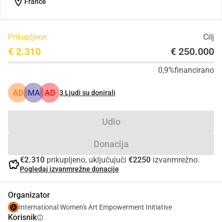
location_on
France
Prikupljene
Cilj
€ 2.310
€ 250.000
0,9%
financirano
AD
MA
AD
3
Ljudi su donirali
Udio
Donacija
€2.310
prikupljeno, uključujući
€2250
izvanmrežno.
savings
Pogledaj izvanmrežne donacije
Organizator
International Women's Art Empowerment Initiative
Korisnik
info