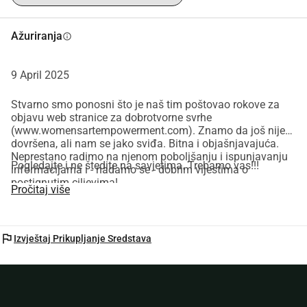
Ažuriranja
info
9 April 2025
Stvarno smo ponosni što je naš tim poštovao rokove za
objavu web stranice za dobrotvorne svrhe
(
www.womensartempowerment.com
). Znamo da još nije
dovršena, ali nam se jako sviđa. Bitna i objašnjavajuća.
Neprestano radimo na njenom poboljšanju i ispunjavanju
Pogledajte i ne štedite na savjetima. Trebamo vas!!!
informacijama i - nadamo se - dobrim vijestima o
postignutim ciljevima!
Pročitaj više
flag
Izvještaj Prikupljanje Sredstava