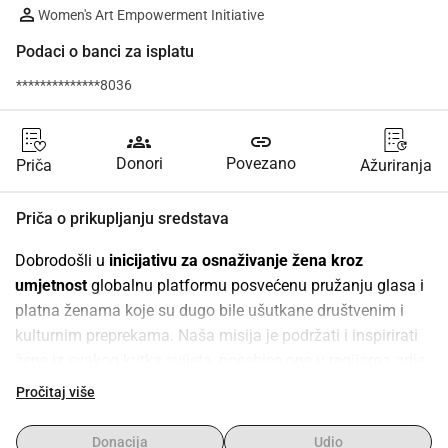
Women's Art Empowerment Initiative
Podaci o banci za isplatu
**************8036
groups
link
Donori
Povezano
Priča
Ažuriranja
Priča o prikupljanju sredstava
Dobrodošli u 
inicijativu za osnaživanje žena kroz 
umjetnost
 globalnu platformu posvećenu pružanju glasa i 
platna ženama koje su dugo bile ušutkane društvenim i 
kulturnim preprekama. Naša misija je podržati i inspirirati 
žene iz svakog kutka svijeta, posebice one u regijama gdje 
je izražavanje umjetničke kreativnosti hrabar čin.
Pročitaj više
Zamislite svijet u kojem svaka žena, bez obzira na svoje 
podrijetlo, može podijeliti svoju jedinstvenu umjetničku 
Donacija
Udio