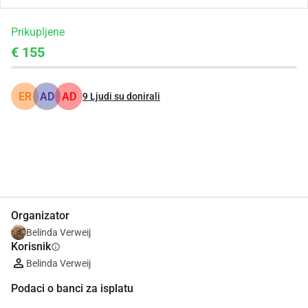
Prikupljene
€ 155
ER
AD
AD
9
Ljudi su donirali
Udio
Donacija
Organizator
Belinda Verweij
Korisnik
info
Belinda Verweij
Podaci o banci za isplatu