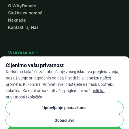
O WhyDonate
Služba za pomoć
Naknade
Kontaktiraj Nas
expand_more
Više resursa
Cijenimo vašu privatnost
Koristimo kolačiće za poboljšanje vašeg iskustva pregledavanja,
posluživanje prilagođenih oglasa ili sadržaja i analizu našeg
arrow_drop_down
Hr
prometa. Klikom na "Prihvati sve" pristajete na našu upotrebu
kolačića. Kako biste saznali više, pogledajte naš
politika
★★★★★
4,9 / 5 na temelju 500+ recenzija
privatnosti i kolačića
.
Upravljanje postavkama
© 2012–2026
WhyDonate
Privatnost i kolačići
Odbaci sve
cookie
Uvjeti i odredbe
Postavke Kolačića