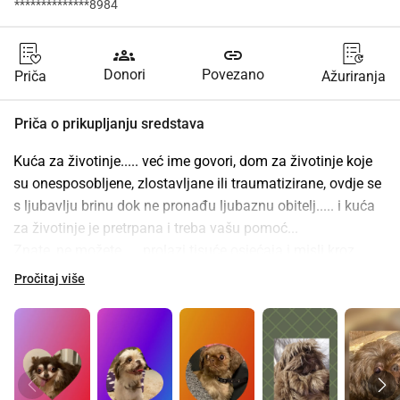
**************8984
groups
link
Donori
Povezano
Priča
Ažuriranja
Priča o prikupljanju sredstava
Kuća za životinje..... već ime govori, dom za životinje koje 
su onesposobljene, zlostavljane ili traumatizirane, ovdje se 
s ljubavlju brinu dok ne pronađu ljubaznu obitelj..... i kuća 
za životinje je pretrpana i treba vašu pomoć...
Znate, ne možete..... prolazi tisuće osjećaja i misli kroz 
vas.... Okrenuti glavu? Prepustiti im svojoj sudbini?..... 
Pročitaj više
Mnogi to rade.... Suus ne, ona slijedi svoje srce i ne ostavlja 
pse na milost i nemilost.... Ali onda..... mjesto? Stvaramo 
ga, ali tu dolaze troškovi.... Novca koji nema.....
Dragi ljudi, pogledajte web stranicu Kuće za životinje, ne 
okrećite glavu..... učinite ono što Suus radi i pomozite!!!!