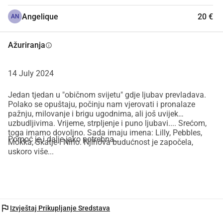
Angelique
20 €
AN
Ažuriranja
info
14 July 2024
Jedan tjedan u "običnom svijetu" gdje ljubav prevladava.
Polako se opuštaju, počinju nam vjerovati i pronalaze
pažnju, milovanje i brigu ugodnima, ali još uvijek
uzbudljivima. Vrijeme, strpljenje i puno ljubavi.... Srećom,
toga imamo dovoljno. Sada imaju imena: Lilly, Pebbles,
Pomoć je i dalje jako potrebna….
Mokka, Skatje i Nino. Njihova budućnost je započela,
uskoro više...
flag
Izvještaj Prikupljanje Sredstava