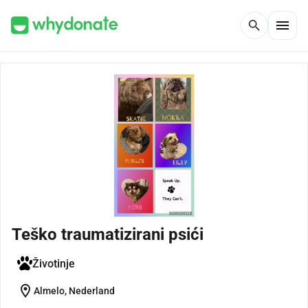
menu
search
Teško traumatizirani psići
Životinje
location_on
Almelo, Nederland