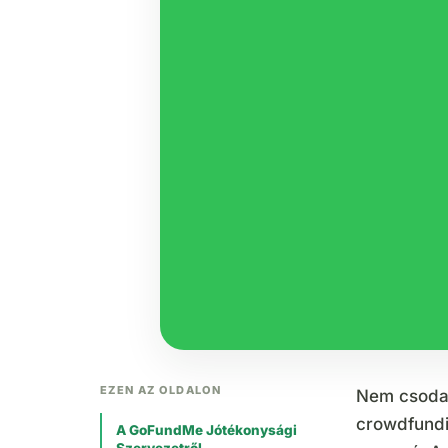
EZEN AZ OLDALON
Nem csoda
crowdfundi
A GoFundMe Jótékonysági