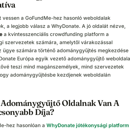
atíva
t vessen a GoFundMe-hez hasonló weboldalak
k, a legjobb válasz a WhyDonate. A jó oldalát nézve,
e
a kvintesszenciális crowdfunding platform a
gi szervezetek számára, amelytől várakozással
az ügye számára történő adománygyűjtés megkezdése
Donate Európa egyik vezető adománygyűjtő weboldala
tővé teszi mind magánszemélyek, mind szervezetek
hogy adománygyűjtésbe kezdjenek weboldalán
 Adománygyűjtő Oldalnak Van A
csonyabb Díja?
e-hez hasonlóan a
WhyDonate jótékonysági platform