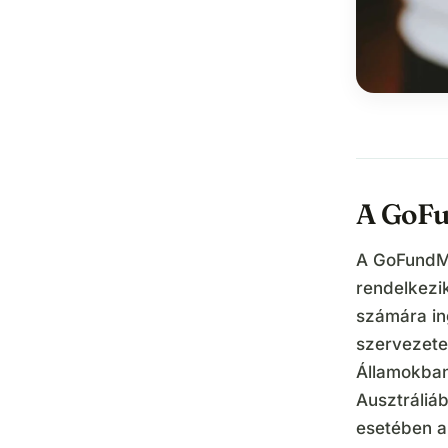
A GoFu
A GoFundMe
rendelkezi
számára i
szervezete
Államokban
Ausztráliá
esetében a