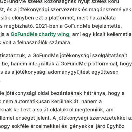
 GoFundMe széles közönségnek nyújt széles körű
ást, és a jótékonysági szervezetek és magánszemélyek
sítik előnyben ezt a platformot, mert használata
s megbízható. 2021-ben a GoFundMe bejelentette,
ja a
GoFundMe charity wing
, ami egy kicsit kellemetl
 volt a felhasználók számára.
tisztázzuk, a GoFundMe jótékonysági szolgáltatásait
 be, hanem integrálták a GoFundMe platformmal, hogy
s és a jótékonysági adománygyűjtést együttesen
.
 jótékonysági oldal bezárásának hátránya, hogy a
nem automatikusan kerülnek át, hanem a
knak kell ezt a saját oldalukról megtenniük, ami
llemetlenséget jelent. A jótékonysági szervezetekkel a
 hogy sokféle érzelmekkel és igényekkel járó ügyhöz