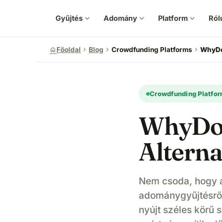
Gyűjtés
expand_more
Adomány
expand_more
Platform
expand_more
Ról
chevron_right
chevron_right
chevron_right
home
Főoldal
Blog
Crowdfunding Platforms
WhyDo
Crowdfunding Platfo
WhyDon
Alterna
Nem csoda, hogy 
adománygyűjtésrő
nyújt széles körű