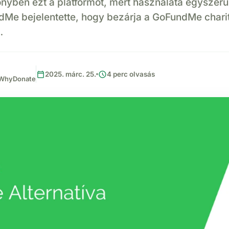
lőnyben ezt a platformot, mert használata egyszer
Me bejelentette, hogy bezárja a GoFundMe chari
…
calendar_today
schedule
2025. márc. 25.
4 perc olvasás
, WhyDonate