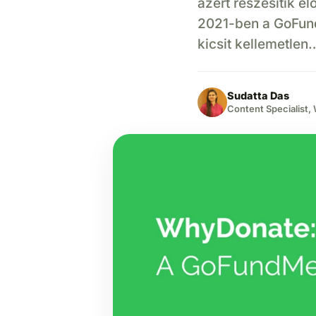
azért részesítik e
2021-ben a GoFund
kicsit kellemetlen
Sudatta Das
Content Specialist