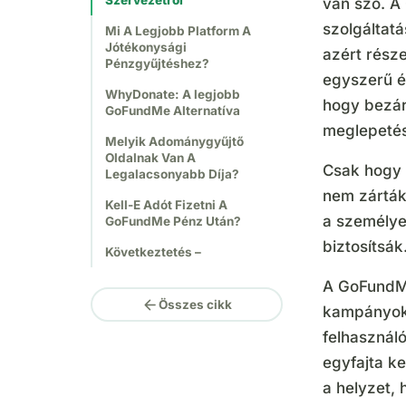
Szervezetről
van szó. A
szolgáltat
Mi A Legjobb Platform A
Jótékonysági
azért része
Pénzgyűjtéshez?
egyszerű é
WhyDonate: A legjobb
hogy bezár
GoFundMe Alternatíva
meglepetés
Melyik Adománygyűjtő
Oldalnak Van A
Csak hogy 
Legalacsonyabb Díja?
nem zárták
Kell-E Adót Fizetni A
a személye
GoFundMe Pénz Után?
biztosítsák
Következtetés –
A GoFundMe
arrow_back
Összes cikk
kampányok 
felhasználó
egyfajta ke
a helyzet,