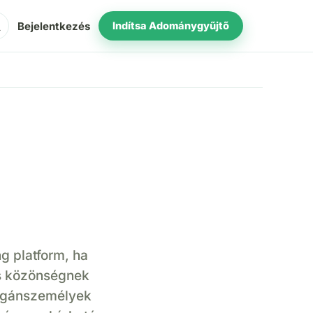
ch
Bejelentkezés
Indítsa Adománygyűjtő
 platform, ha
s közönségnek
 magánszemélyek