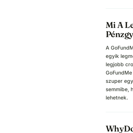
Mi A L
Pénzgy
A GoFundM
egyik legm
legjobb cr
GoFundMe a
szuper egy
semmibe, h
lehetnek.
WhyDon