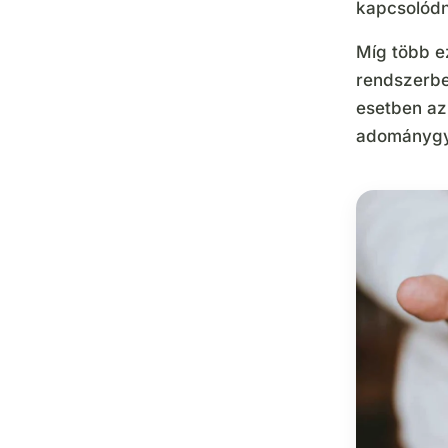
kapcsolód
Míg több ez
rendszerben
esetben az
adománygyű