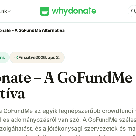
sear
unk
expand_more
nate – A GoFundMe Alternatíva
update
rms
Frissítve
2026. ápr. 2.
ate – A GoFundMe
tíva
a GoFundMe az egyik legnépszerűbb crowdfunding
l és adományozásról van szó. A GoFundMe széle
 szolgáltatást, és a jótékonysági szervezetek és