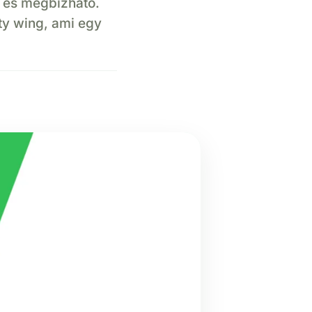
ű és megbízható.
ty wing, ami egy