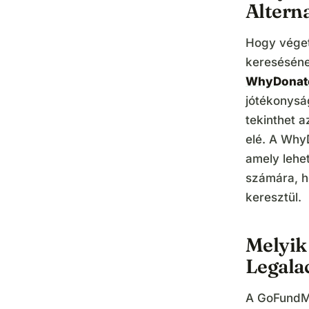
Altern
Hogy vége
kereséséne
WhyDonat
jótékonysá
tekinthet 
elé. A Why
amely lehe
számára, 
keresztül.
Melyik
Legala
A GoFundM