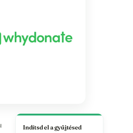
l
Indítsd el a gyűjtésed