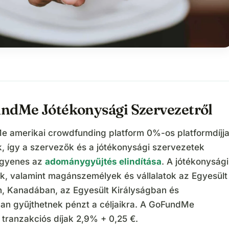
ndMe Jótékonysági Szervezetről
 amerikai crowdfunding platform 0%-os platformdíjja
k, így a szervezők és a jótékonysági szervezetek
ngyenes az
adománygyűjtés elindítása
. A jótékonysági
k, valamint magánszemélyek és vállalatok az Egyesült
, Kanadában, az Egyesült Királyságban és
ban gyűjthetnek pénzt a céljaikra. A GoFundMe
 tranzakciós díjak 2,9% + 0,25 €.