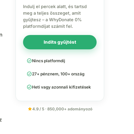
Indulj el percek alatt, és tartsd
meg a teljes összeget, amit
gyűjtesz – a WhyDonate 0%
platformdíjat számít fel.
en
Indíts gyűjtést
check_circle
Nincs platformdíj
check_circle
27+ pénznem, 100+ ország
check_circle
Heti vagy azonnali kifizetések
star
4.9 / 5 · 850,000+ adományozó
z