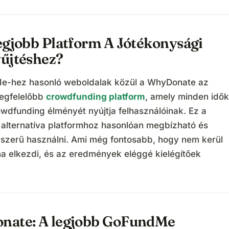
egjobb Platform A Jótékonysági
űjtéshez?
e-hez hasonló weboldalak közül a WhyDonate az
egfelelőbb
crowdfunding platform
, amely minden idők
owdfunding élményét nyújtja felhasználóinak. Ez a
lternatíva platformhoz hasonlóan megbízható és
szerű használni. Ami még fontosabb, hogy nem kerül
a elkezdi, és az eredmények eléggé kielégítőek
ate: A legjobb GoFundMe