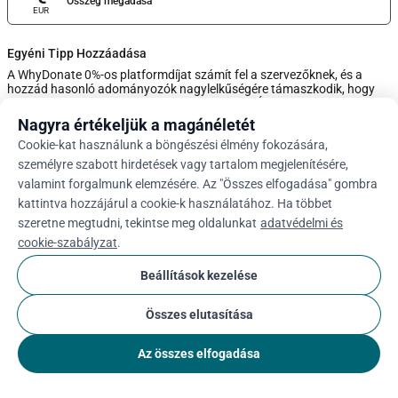
Összeg megadása
EUR
Egyéni Tipp Hozzáadása
A WhyDonate 0%-os platformdíjat számít fel a szervezőknek, és a
hozzád hasonló adományozók nagylelkűségére támaszkodik, hogy
ezek az adományok ingyenesek maradjanak. Állítsa be a borravaló
mennyiségét a csúszkával, vagy írjon be egyéni borravalót alább.
Nagyra értékeljük a magánéletét
Cookie-kat használunk a böngészési élmény fokozására,
0%
személyre szabott hirdetések vagy tartalom megjelenítésére,
valamint forgalmunk elemzésére. Az "Összes elfogadása" gombra
kattintva hozzájárul a cookie-k használatához. Ha többet
Adja Meg Az Egyéni Tippet
szeretne megtudni, tekintse meg oldalunkat
adatvédelmi és
cookie-szabályzat
.
Tovább
Beállítások kezelése
Összes elutasítása
arrow_drop_down
Hu
cookie
Az összes elfogadása