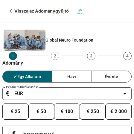
arrow_back
Vissza az Adománygyűjtő
Global Neuro Foundation
1
2
3
4
Adomány
✔
Egy Alkalom
Havi
Évente
Pénznem Kiválasztása
€
arrow_drop_down
€ 25
€ 50
€ 100
€ 250
€ 2 000
€
*