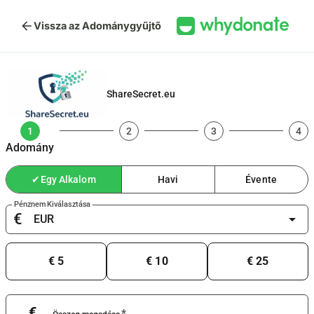
arrow_back
Vissza az Adománygyűjtő
ShareSecret.eu
1
2
3
4
Adomány
✔
Egy Alkalom
Havi
Évente
Pénznem Kiválasztása
€
arrow_drop_down
€ 5
€ 10
€ 25
€
*