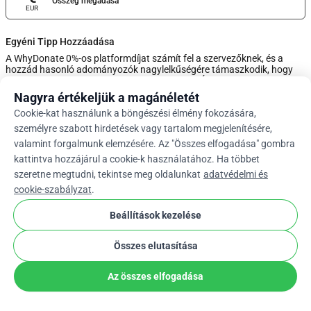
Összeg megadása
EUR
Egyéni Tipp Hozzáadása
A WhyDonate 0%-os platformdíjat számít fel a szervezőknek, és a
hozzád hasonló adományozók nagylelkűségére támaszkodik, hogy
ezek az adományok ingyenesek maradjanak. Állítsa be a borravaló
mennyiségét a csúszkával, vagy írjon be egyéni borravalót alább.
Nagyra értékeljük a magánéletét
Cookie-kat használunk a böngészési élmény fokozására,
0%
személyre szabott hirdetések vagy tartalom megjelenítésére,
valamint forgalmunk elemzésére. Az "Összes elfogadása" gombra
kattintva hozzájárul a cookie-k használatához. Ha többet
Adja Meg Az Egyéni Tippet
szeretne megtudni, tekintse meg oldalunkat
adatvédelmi és
cookie-szabályzat
.
Tovább
Beállítások kezelése
Összes elutasítása
arrow_drop_down
Hu
cookie
Az összes elfogadása