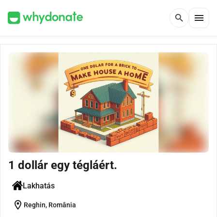
menu
search
1 dollár egy tégláért.
Lakhatás
location_on
Reghin, România