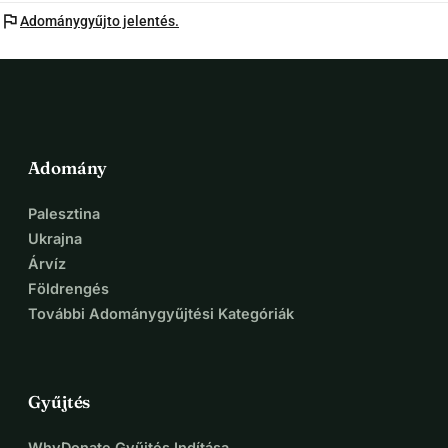
flag
Adománygyűjto jelentés.
Adomány
Palesztina
Ukrajna
Árvíz
Földrengés
További Adománygyűjtési Kategóriák
Gyűjtés
WhyDonate Gyűjtés Indítása