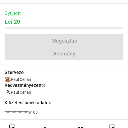
Gyűjtött
Lei 20
Megosztás
Adomány
Szervező
Paul Cenan
Kedvezményezett
info
Paul Cenan
Kifizetési banki adatok
**************9103