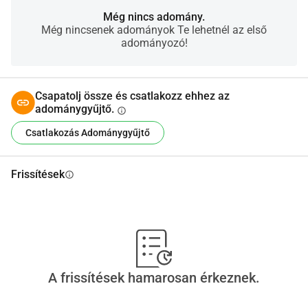
Még nincs adomány.
Még nincsenek adományok Te lehetnél az első
adományozó!
Csapatolj össze és csatlakozz ehhez az
adománygyűjtő.
info
Csatlakozás Adománygyűjtő
Frissítések
info
A frissítések hamarosan érkeznek.