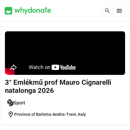
menu
search
3° Emlékmű prof Mauro Cignarelli
natalonga 2026
Sport
location_on
Province of Barletta-Andria-Trani, Italy