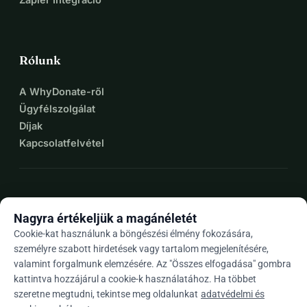
Rólunk
A WhyDonate-ről
Ügyfélszolgálat
Díjak
Kapcsolatfelvétel
expand_more
További források
Nagyra értékeljük a magánéletét
Cookie-kat használunk a böngészési élmény fokozására,
személyre szabott hirdetések vagy tartalom megjelenítésére,
valamint forgalmunk elemzésére. Az "Összes elfogadása" gombra
arrow_drop_down
Hu
kattintva hozzájárul a cookie-k használatához. Ha többet
szeretne megtudni, tekintse meg oldalunkat
adatvédelmi és
★★★★★
4,9 / 5 több mint 500 értékelés alapján