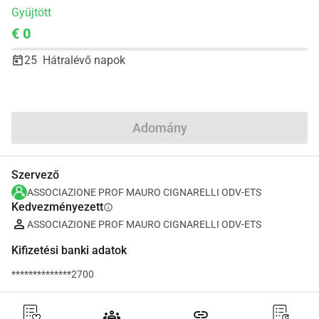
Gyűjtött
€ 0
25
Hátralévő napok
Megosztás
Adomány
Szervező
ASSOCIAZIONE PROF MAURO CIGNARELLI ODV-ETS
Kedvezményezett
info
ASSOCIAZIONE PROF MAURO CIGNARELLI ODV-ETS
Kifizetési banki adatok
**************2700
groups
link