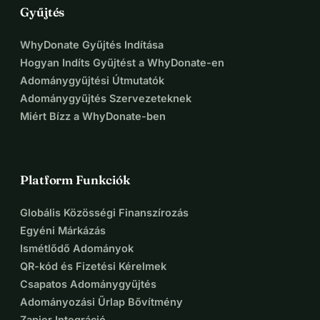
Gyűjtés
WhyDonate Gyűjtés Indítása
Hogyan Indíts Gyűjtést a WhyDonate-en
Adománygyűjtési Útmutatók
Adománygyűjtés Szervezeteknek
Miért Bízz a WhyDonate-ben
Platform Funkciók
Globális Közösségi Finanszírozás
Egyéni Márkázás
Ismétlődő Adományok
QR-kód és Fizetési Kérelmek
Csapatos Adománygyűjtés
Adományozási Űrlap Bővítmény
Zapier Integráció