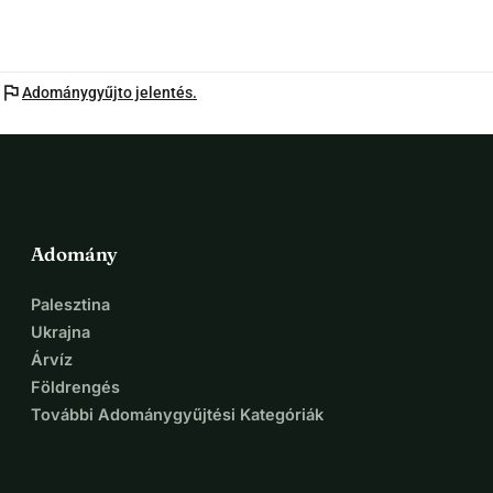
flag
Adománygyűjto jelentés.
Adomány
Palesztina
Ukrajna
Árvíz
Földrengés
További Adománygyűjtési Kategóriák