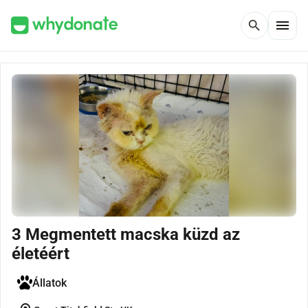
menu
search
3 Megmentett macska küzd az
életéért
Állatok