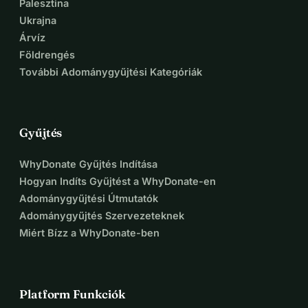
Palesztina
Ukrajna
Árvíz
Földrengés
További Adománygyűjtési Kategóriák
Gyűjtés
WhyDonate Gyűjtés Indítása
Hogyan Indíts Gyűjtést a WhyDonate-en
Adománygyűjtési Útmutatók
Adománygyűjtés Szervezeteknek
Miért Bízz a WhyDonate-ben
Platform Funkciók