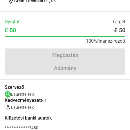
location_on
Great Titchfield St., UK
Gyűjtött
Target
£ 50
£ 50
100%
finanszírozott
Megosztás
Adomány
Szervező
Laurette Telo
Kedvezményezett
info
Laurette Telo
Kifizetési banki adatok
**************7480