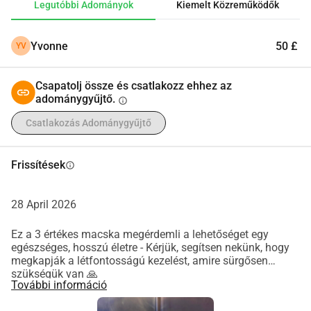
Legutóbbi Adományok
Kiemelt Közreműködők
közvetlenül a kezelésükre és gondozásukra megy. Még 
ennek a gyűjtésnek a megosztása is többet segít, mint 
Yvonne
50 £
YV
gondolnád.Nagyon köszönjük a támogatásodat
Csapatolj össze és csatlakozz ehhez az
adománygyűjtő.
info
Csatlakozás Adománygyűjtő
Frissítések
info
28 April 2026
Ez a 3 értékes macska megérdemli a lehetőséget egy
egészséges, hosszú életre - Kérjük, segítsen nekünk, hogy
megkapják a létfontosságú kezelést, amire sürgősen
szükségük van 🙏
További információ