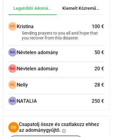
Legutóbbi Adományok
Kiemelt Közreműködők
Kristina
100 €
KR
Sending prayers to you all and hope that
you recover from this disaster.
Névtelen adomány
50 €
NA
Névtelen adomány
20 €
NA
Nelly
28 €
NE
NATALIA
250 €
NA
Csapatolj össze és csatlakozz ehhez
az adománygyűjtő.
info