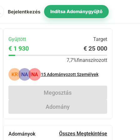
ch
Bejelentkezés
Indítsa Adománygyűjtő
Gyűjtött
Target
€ 1 930
€ 25 000
7,7%
finanszírozott
KR
NA
NA
15
Adományozott Személyek
Megosztás
Adomány
Összes Megtekintése
Adományok