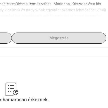
egtestesülése a természetben. Marianna, Krisztosz és a kis 
ely kicsiknek és nagyoknak egyaránt számos lehetőséget kínált 
 gyerekeknek lehetőségük volt barangolni, játszani és tanulni. 
mit a család teremtett, ennek következtében el kellett hagyniuk 
t. Azonban még ha meg is égett a kis Andreas értékes dolga, 
en itt van! Élő, erős és hamisítatlan. Az Alopix farm továbbra 
Megosztás
hely, ahol minden élet virágzik, örülnek egymásnak és szépítik 
ogy újraépítsük minden lény életét, amelyeket szerencsére 
lehet a megváltás számunkra és az állatok számára, 
s Andreas várni fogják önöket mind a farmon, amikor 
ek hamarosan érkeznek.