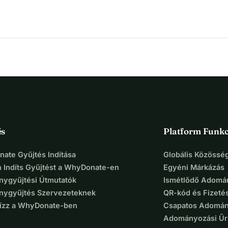
és
Platform Funkc
ate Gyűjtés Indítása
Globális Közösség
 Indíts Gyűjtést a WhyDonate-en
Egyéni Márkázás
ygyűjtési Útmutatók
Ismétlődő Adomá
ygyűjtés Szervezeteknek
QR-kód és Fizeté
Bízz a WhyDonate-ben
Csapatos Adomán
Adományozási Űr