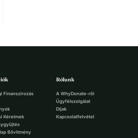
iók
Rólunk
i Finanszírozás
A WhyDonate-ről
Ügyfélszolgálat
nyok
Díjak
si Kérelmek
Kapcsolatfelvétel
ygyűjtés
lap Bővítmény