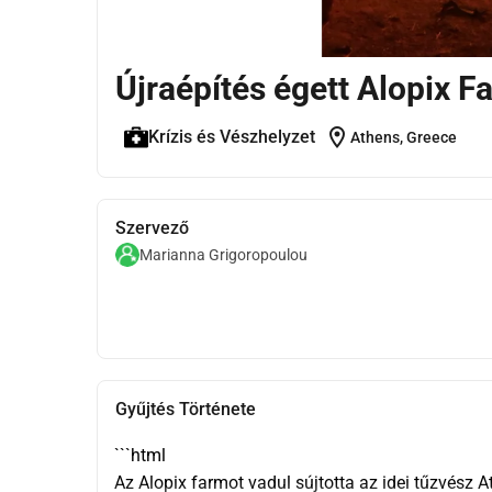
Újraépítés égett Alopix F
location_on
Krízis és Vészhelyzet
Athens, Greece
Szervező
Marianna Grigoropoulou
Gyűjtés Története
```html
Az Alopix farmot vadul sújtotta az idei tűzvész 