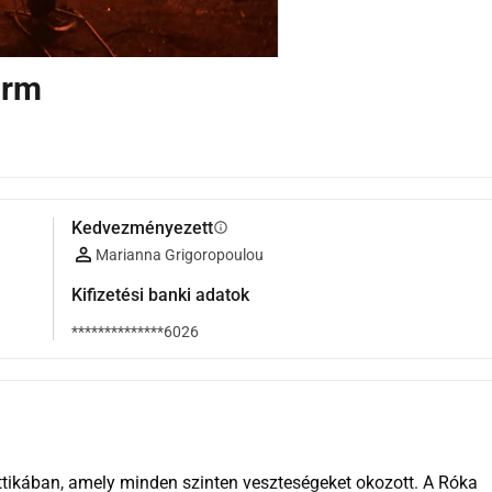
arm
Kedvezményezett
info
Marianna Grigoropoulou
Kifizetési banki adatok
**************6026
Attikában, amely minden szinten veszteségeket okozott. A Róka 