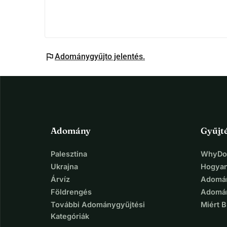
flag
Adománygyűjto jelentés.
Adomány
Gyűjt
Palesztina
WhyDon
Ukrajna
Hogyan
Árvíz
Adomán
Földrengés
Adomán
További Adománygyűjtési
Miért 
Kategóriák