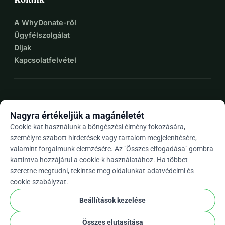
A WhyDonate-ről
Ügyfélszolgálat
Díjak
Kapcsolatfelvétel
expand_more
További források
Nagyra értékeljük a magánéletét
Cookie-kat használunk a böngészési élmény fokozására,
személyre szabott hirdetések vagy tartalom megjelenítésére,
valamint forgalmunk elemzésére. Az "Összes elfogadása" gombra
arrow_drop_down
Hu
kattintva hozzájárul a cookie-k használatához. Ha többet
szeretne megtudni, tekintse meg oldalunkat
adatvédelmi és
★★★★★
4,9 / 5 több mint 500 értékelés alapján
cookie-szabályzat
.
Beállítások kezelése
© 2012–2026
WhyDonate
Adatvédelem és sütik
Összes elutasítása