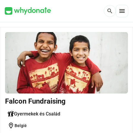
menu
search
Falcon Fundraising
Gyermekek és Család
location_on
België