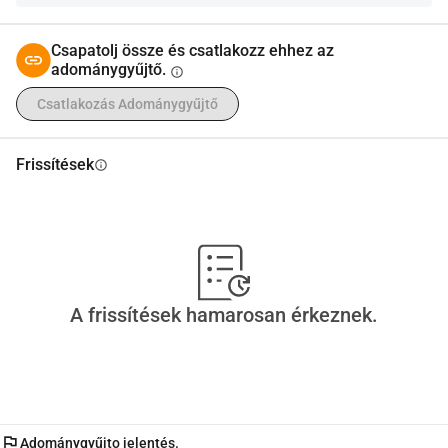
Csapatolj össze és csatlakozz ehhez az
adománygyűjtő.
info
Csatlakozás Adománygyűjtő
Frissítések
info
A frissítések hamarosan érkeznek.
flag
Adománygyűjto jelentés.