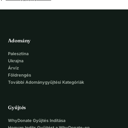
Adomány
Palesztina
Ukrajna
Árvíz
Földrengés
További Adománygyűjtési Kategóriák
Gyűjtés
WhyDonate Gyűjtés Indítása
Hogyan Indíts Gyűjtést a WhyDonate-en