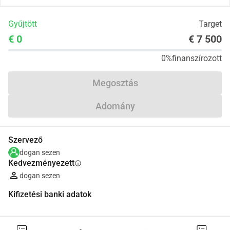
Gyűjtött
Target
€ 0
€ 7 500
0%
finanszírozott
Megosztás
Adomány
Szervező
dogan sezen
Kedvezményezett
info
dogan sezen
Kifizetési banki adatok