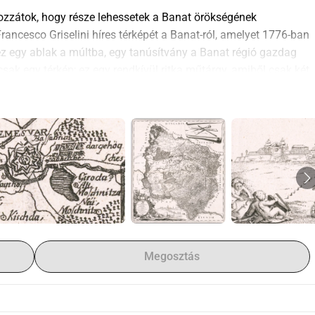
ozzátok, hogy része lehessetek a Banat örökségének 
cesco Griselini híres térképét a Banat-ról, amelyet 1776-ban 
 ez egy ablak a múltba, egy tanúsítvány a Banat régió gazdag 
sak egy térkép; ez egy rendkívül ritka műtárgy, amiből csak két 
Egyetemen és egy a Bajor Állami Könyvtárban.
 került a Harvard Térképgyűjtemény Look But Don t Touch: 
ection című kiállításán. A térképet a Harvard 
írta le:
ált tényleges méretű eszközöket - iránytű, 18. századi 
 mellett: ez az absztrahált és arányosan ábrázolt tér... 
 látás rugalmasságával játszanak, miközben belekeverednek a 
a van szükségünk az objektumok tényleges méretének 
Megosztás
lás; ez egy történelmi betekintések kincsesbánya, amely a Banat 
 időrészlet, amely megérdemli, hogy megőrizzük a jövő 