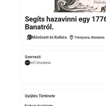
Segíts hazavinni egy 1776
Banatról.
location_on
Művészet és Kultúra
Timișoara, Romania
Szervező
AST Druckeria
Gyűjtés Története
Kedves barátaim,