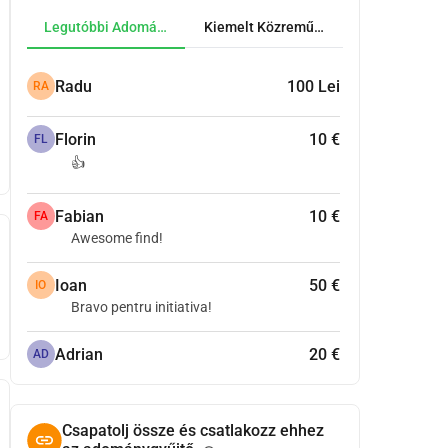
Legutóbbi Adományok
Kiemelt Közreműködők
Radu
100 Lei
RA
Florin
10 €
FL
👍
Fabian
10 €
FA
Awesome find!
Ioan
50 €
IO
Bravo pentru initiativa!
Adrian
20 €
AD
Csapatolj össze és csatlakozz ehhez