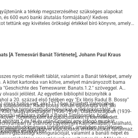
egyűjtenünk a térkép megszerzéséhez szükséges alapokat
n, és 600 euró banki átutalás formájában)! Kedves
t tettünk egy kivételes örökségi értékkel bíró könyvre, amely
nats [A Temesvári Banát Története], Johann Paul Kraus
sszes nyolc mellékelt táblát, valamint a Banát térképet, amely
 A kötet kartonba van kötve, amelyet márványozott barna
 a "Geschichte des Temeswarer. Banats.1.2." szöveggel. A
lvasói jelölést. Az egyetlen bibliophil bizonyíték a
ahol a 20. század első felében egy "Ex libris Radul B. Bossy"
) olasz tudós volt, aki 1717-ben született Velencében.
nes tulajdonosát. Radu Bossy román diplomata volt, aki
eleértve a természettudományokat, a térképkészítést, a
1936), Magyarországon (1936-1939), Olaszországban (1939-
i hosszú utazásra indult a Banát Timișoarára, hogy
vet. Történészként és publicistaként is kiemelkedett.
 eltöltött 2 és fél év után Griselini egy átfogó munkát
hívumban (a Stanford Egyetemen, Kaliforniában) található,
 természettudományos történetéről", amelyben részletesen
n emigráció helyzetével kapcsolatos emlékiratokat tartalmaz.
ivételes értékkel bír.
adalmi-gazdasági konfigurációját, valamint a banáti népet és