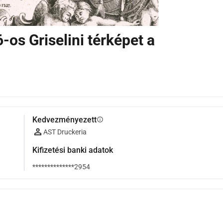
-os Griselini térképet a
Kedvezményezett
info
AST Druckeria
Kifizetési banki adatok
**************2954