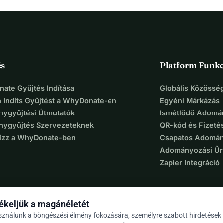
és
Platform Funkc
ate Gyűjtés Indítása
Globális Közösség
 Indíts Gyűjtést a WhyDonate-en
Egyéni Márkázás
ygyűjtési Útmutatók
Ismétlődő Adomá
ygyűjtés Szervezeteknek
QR-kód és Fizeté
Bízz a WhyDonate-ben
Csapatos Adomán
Adományozási Űr
Zapier Integráció
ékeljük a magánéletét
sználunk a böngészési élmény fokozására, személyre szabott hirdetések