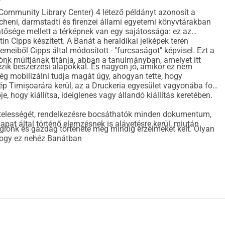
Community Library Center) 4 létező példányt azonosít a
cheni, darmstadti és firenzei állami egyetemi könyvtárakban
entősége mellett a térképnek van egy sajátossága: ez az
n Cipps készített. A Banát a heraldikai jelképek terén
lemeiből Cipps által módosított - "furcsaságot" képvisel. Ezt a
giónk múltjának titánja, abban a tanulmányban, amelyet itt
zik beszerzési alapokkal. És nagyon jó, amikor ez nem
ég mobilizálni tudja magát úgy, ahogyan tette, hogy
p Timișoarára kerül, az a
Druckeria
egyesület vagyonába fog
, hogy kiállítsa, ideiglenes vagy állandó kiállítás keretében.
hitelességét, rendelkezésre bocsáthatók minden dokumentum,
sapat által történő elemzésnek is alávetésre kerül, miután
égiónk és gazdag története még mindig érzelmeket kelt. Olyan
 hogy ez nehéz Banátban