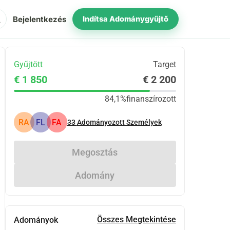
ch
Bejelentkezés
Indítsa Adománygyűjtő
Gyűjtött
Target
€ 1 850
€ 2 200
84,1%
finanszírozott
RA
FL
FA
33
Adományozott Személyek
Megosztás
Adomány
Összes Megtekintése
Adományok