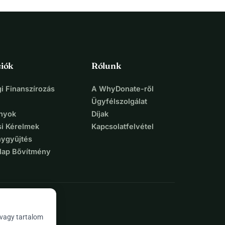
iók
Rólunk
i Finanszírozás
A WhyDonate-ről
Ügyfélszolgálat
nyok
Díjak
si Kérelmek
Kapcsolatfelvétel
ygyűjtés
lap Bővítmény
 vagy tartalom