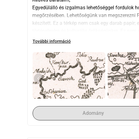
Egyedülálló és izgalmas lehetőséggel fordulok h
megőrzésében. Lehetőségünk van megszerezni Fran
készített. Ez a térkép nem csak egy darab papír;
történelmére és kulturális örökségünkre. Ez nem c
nyilvánosan ismert példány van, egy a Harvard 
További információ
A térkép az egyik térkép volt, amely bemutatásra
Tactile Illusions on Maps at the Harvard Map Coll
Térképgyűjtemény könyvtárosa, David Weimer így 
[A térkép bemutatja] a térképkészítéshez haszn
mechanikus ceruza, vonalzó - a tényleges térkép
Griselini és gravírozója, Augustinus Cipps, a
filozófiai vitákba, amelyek szerint tapintásr
megértéséhez.
Adomány
Miért fontos ez a térkép?
A Griselini térkép több mint egy földrajzi ábrázo
régiót ábrázolja 1776-ban. Ez egy műalkotás, egy