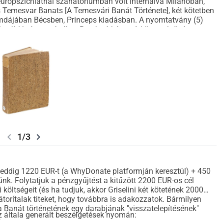
neuropszichiátriai szanatóriumban volt internálva Milánóban,
 Temesvar Banats [A Temesvári Banát Története], két kötetben
mdájában Bécsben, Princeps kiadásban. A nyomtatvány (5)
lc táblát és egy értékes Banát térképet. A könyv első része a
ól kezdve, a demográfiai összetételt és a Banátot benépesítő
t. A könyv második része a földrajzi és geológiai keretet, a
zeket írja le. A nyolc táblán főként a Banátban addig
ivételes értékű a Banát nagy térképe, amely általában a kötet
legátfogóbb a Banátról és románjairól, még a népszokásokat
chevron_left
chevron_right
1/3
 eddig 1220 EUR-t (a WhyDonate platformján keresztül) + 450
nünk. Folytatjuk a pénzgyűjtést a kitűzött 2200 EUR-os cél
 költségeit (és ha tudjuk, akkor Griselini két kötetének 2000
átorítalak titeket, hogy továbbra is adakozzatok. Bármilyen
 a Banát történetének egy darabjának "visszatelepítésének"
 általa generált beszélgetések nyomán:
.