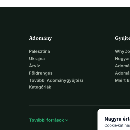
Adomány
Gyűjt
Palesztina
WhyDon
Ukrajna
Hogyan
Árvíz
Adomán
Földrengés
Adomán
További Adománygyűjtési
Miért 
Kategóriák
Nagyra ért
expand_more
További források
Cookie-kat ha