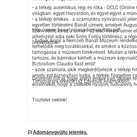
• a térkép autentikus, régi és ritka -
OCLC
(Online 
világban: egyet Harvardon, és egyet-egyet a mün
• a térkép értékes - a számunkra nyilvánvaló jel
egyetlen történelmi Banát címere, amelyet Augusti
http://www.banat.ro/academica/titlu.pdf
...
szenvedett, és ez a címer - az első városi címer e
jellemzést adja neki Sorin Forțiu történész, a ré
• tudjuk, hogy a
Nemzeti Banát Múzeum
rendelke
olvashattok
terhelődik meg továbbiakkal, és amikor a közöss
támogassa a múzeum törekvéseit. Miután a térké
tartozni, de bármikor kérheti a múzeum képviselője
Biztosítom
Claudiu Ilas
t erről!
• azok számára, akik megkérdőjelezik a térkép 
amely ezt bizonyítani tudja, a térkép független c
Örömmel tölt el, hogy annyi ember van, akiben r
Timișoarára érkezik (az Egyesült Államokból)
érzelmeket, hogy a zsebébe nyúljon, tudvalevő,
Tisztelet nektek!
flag
Adománygyűjto jelentés.