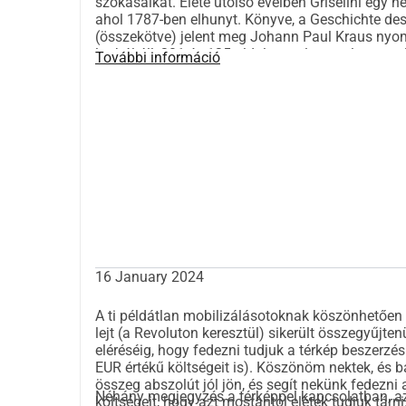
szokásaikat. Élete utolsó éveiben Griselini egy 
ahol 1787-ben elhunyt. Könyve, a Geschichte des
(összekötve) jelent meg Johann Paul Kraus nyo
lapból áll, 301 és 135 oldalt tartalmaz, plusz nyo
További információ
terület politikai történelmét mutatja be az ókort
etnikai csoportokat, különösen a román lakosságo
ásványi kincseket, valamint a ásványi és termálvi
megőrzött vagy felfedezett régiségek láthatók. K
végén található. Történelmileg nézve a könyv a 
és babonákat is leírja.
16 January 2024
A ti példátlan mobilizálásotoknak köszönhetően
lejt (a Revoluton keresztül) sikerült összegyűjte
eléréséig, hogy fedezni tudjuk a térkép beszerzési
EUR értékű költségeit is). Köszönöm nektek, és b
összeg abszolút jól jön, és segít nekünk fedezni
Néhány megjegyzés a térképpel kapcsolatban, az
költségeit, hogy azt mostantól elétek tudjuk tárni