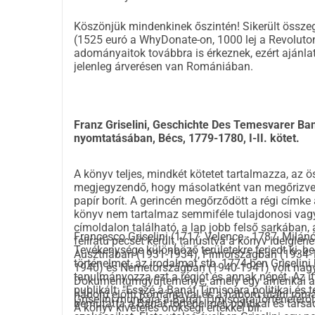
Köszönjük mindenkinek őszintén! Sikerült össz
(1525 euró a WhyDonate-on, 1000 lej a Revoluto
adományaitok továbbra is érkeznek, ezért ajánlato
jelenleg árverésen van Romániában.
Franz Griselini, Geschichte Des Temesvarer Ba
nyomtatásában, Bécs, 1779-1780, I-II. kötet.
A könyv teljes, mindkét kötetet tartalmazza, az ö
megjegyzendő, hogy másolatként van megőrizve.
papír borít. A gerincén megőrződött a régi címke
könyv nem tartalmaz semmiféle tulajdonosi vagy o
címoldalon található, a lap jobb felső sarkában, 
Francesco Griselini (1717, Velence - 1787, Milánó
feliratú pecsét került, tanúsítva a könyv ideigle
Tevékenysége különböző területekre terjedt ki, b
Ausztriában (1931-1934), Finnországban (1934-
történelmet, az irodalmat stb. 1774-ben Griselin
1940) és Németországban (1940-1941) volt nagykö
tanulmányozza ezt a régiót és annak népét. Az itt
Dokumentumgyűjteménye, amely egy amerikai arc
publikált: "Esszé a Banát Timișoara politikai és
háború előtti Romániával és a háború utáni romá
Griselini munkája a Banát Timișoara történetéről k
bemutatta a Banát történelmét, politikai és társ
A könyv kivételes örökségi értékkel bír.