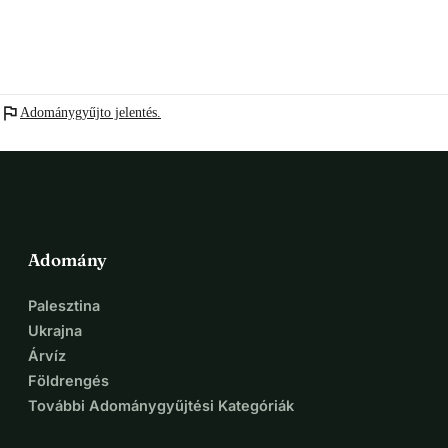
flag
Adománygyűjto jelentés.
Adomány
Palesztina
Ukrajna
Árvíz
Földrengés
További Adománygyűjtési Kategóriák