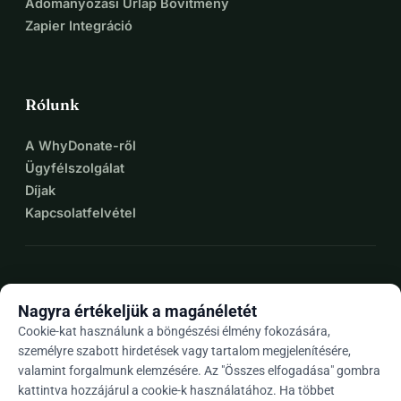
Adományozási Űrlap Bővítmény
Zapier Integráció
Rólunk
A WhyDonate-ről
Ügyfélszolgálat
Díjak
Kapcsolatfelvétel
expand_more
További források
Nagyra értékeljük a magánéletét
Cookie-kat használunk a böngészési élmény fokozására,
személyre szabott hirdetések vagy tartalom megjelenítésére,
valamint forgalmunk elemzésére. Az "Összes elfogadása" gombra
arrow_drop_down
Hu
kattintva hozzájárul a cookie-k használatához. Ha többet