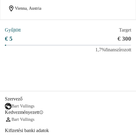
location_on
Vienna, Austria
Gyűjtött
Target
€ 5
€ 300
1,7%
finanszírozott
Megosztás
Adomány
Szervező
Bart Vullings
Kedvezményezett
info
Bart Vullings
Kifizetési banki adatok