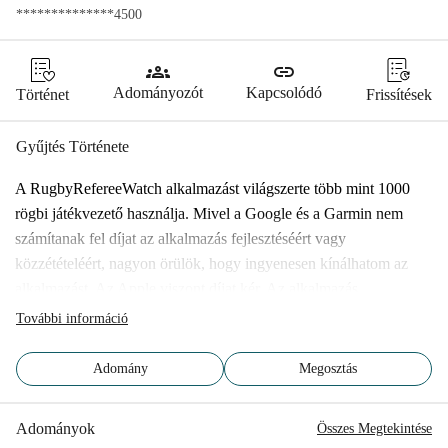
**************4500
groups
link
Adományozót
Kapcsolódó
Történet
Frissítések
Gyűjtés Története
A RugbyRefereeWatch alkalmazást világszerte több mint 1000 
rögbi játékvezető használja. Mivel a Google és a Garmin nem 
számítanak fel díjat az alkalmazás fejlesztéséért vagy 
közzétételéért, nagyon örülök, hogy ingyenesen kínálhatom az 
alkalmazást. Az Apple viszont díjat kér. Az alkalmazás 
közzétételéhez és karbantartásához szükséges éves díj 99 USD, és 
További információ
a fejlesztés jelentős részéhez virtuális MacBookot kell bérelnem. 
Ezzel a gyűjtéssel remélem, hogy összegyűjtöm a költségek 
Adomány
Megosztás
fedezésére szükséges pénzt, hogy az alkalmazást kiterjeszthessem 
iPhone-ra és Apple Watch-ra. Így az alkalmazás mindenki 
Adományok
Összes Megtekintése
számára ingyenes maradhat, mert a játékvezetők nagyszerű 