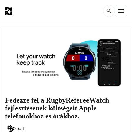
menu
search
Fedezze fel a RugbyRefereeWatch
fejlesztésének költségeit Apple
telefonokhoz és órákhoz.
Sport