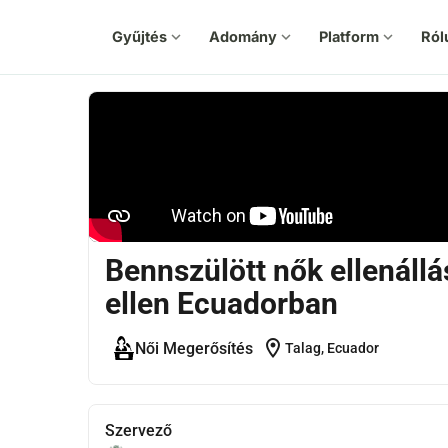
Gyűjtés
expand_more
Adomány
expand_more
Platform
expand_more
Ról
Bennszülött nők ellenállá
ellen Ecuadorban
location_on
Női Megerősítés
Talag, Ecuador
Szervező