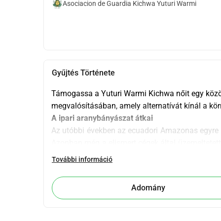
Asociacion de Guardia Kichwa Yuturi Warmi
Gyűjtés Története
Támogassa a Yuturi Warmi Kichwa nőit egy közössé
megvalósításában, amely alternatívát kínál a kö
A ipari aranybányászat átkai
Az utóbbi években az ecuadori Amazonas egyre in
Azonban még a elismert cégek által üzemeltetett
mivel gyakran lépnek be a területeikre előzetes 
További információ
engedélyek nélkül működnek. Az ipari aranybány
szennyezésével kezdődnek, amelyhez az extr
Adomány
elsősorban a higany, járulnak hozzá. Az Amazona
a szennyezés számos egészségügyi problémát h
miatt függenek a folyóvíztől, mint például 