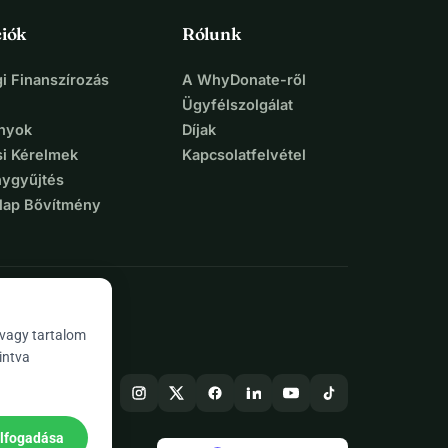
iók
Rólunk
i Finanszírozás
A WhyDonate-ről
Ügyfélszolgálat
nyok
Díjak
si Kérelmek
Kapcsolatfelvétel
ygyűjtés
lap Bővítmény
 vagy tartalom
intva
elfogadása