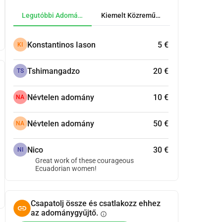
Legutóbbi Adományok
Kiemelt Közreműködők
Konstantinos Iason
5 €
KI
Tshimangadzo
20 €
TS
Névtelen adomány
10 €
NA
Névtelen adomány
50 €
NA
Nico
30 €
NI
Great work of these courageous
Ecuadorian women!
Csapatolj össze és csatlakozz ehhez
az adománygyűjtő.
info