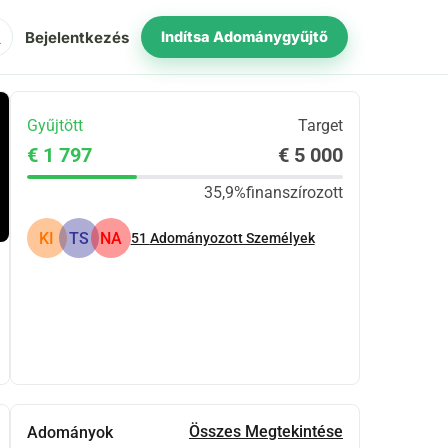
ch
Bejelentkezés
Indítsa Adománygyűjtő
Gyűjtött
Target
€ 1 797
€ 5 000
35,9%
finanszírozott
KI
TS
NA
51
Adományozott Személyek
Megosztás
Adomány
Összes Megtekintése
Adományok