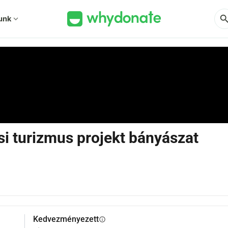
sear
unk
expand_more
si turizmus projekt bányászat
Kedvezményezett
info