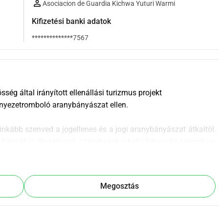
Asociacion de Guardia Kichwa Yuturi Warmi
Kifizetési banki adatok
**************7567
g által irányított ellenállási turizmus projekt 
rnyezetromboló aranybányászat ellen.
kább szenved a jogellenes és a jogi aranybányászat átkaitól. 
 bányák is illegálisnak számítanak a helyi lakosság szemében, 
szabad és tájékozott beleegyezésük nélkül, és környezetvédelmi 
ászat negatív hatásai a fakitermeléssel és a talaj és folyók 
akciós folyamat során használt mérgező vegyi anyagok, 
Megosztás
s esőerdőjének értékes biodiverzitásának elpusztítása mellett 
oz a közösségek számára, amelyek vízhez való hozzáférésük 
bőrbetegségek és rák. A talajszennyezés megakadályozza a 