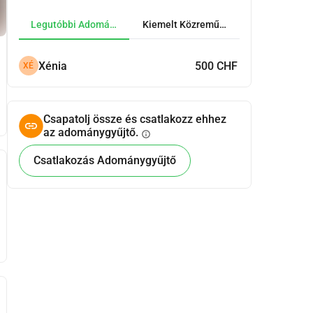
Legutóbbi Adományok
Kiemelt Közreműködők
Xénia
500 CHF
XÉ
Csapatolj össze és csatlakozz ehhez
az adománygyűjtő.
info
Csatlakozás Adománygyűjtő