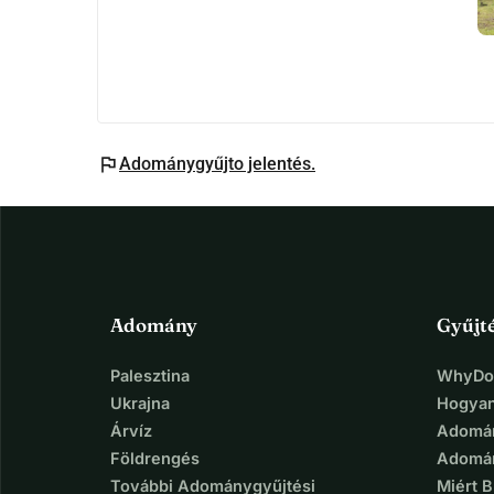
flag
Adománygyűjto jelentés.
Adomány
Gyűjt
Palesztina
WhyDon
Ukrajna
Hogyan
Árvíz
Adomán
Földrengés
Adomán
További Adománygyűjtési
Miért 