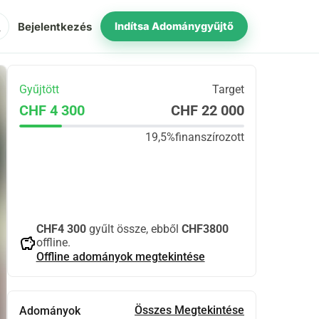
ch
Bejelentkezés
Indítsa Adománygyűjtő
Gyűjtött
Target
CHF 4 300
CHF 22 000
19,5%
finanszírozott
Megosztás
Adomány
CHF4 300
gyűlt össze, ebből
CHF3800
savings
offline.
Offline adományok megtekintése
Összes Megtekintése
Adományok