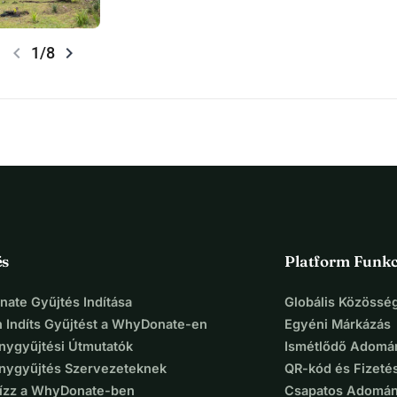
chevron_left
chevron_right
1/8
és
Platform Funkc
ate Gyűjtés Indítása
Globális Közösség
 Indíts Gyűjtést a WhyDonate-en
Egyéni Márkázás
ygyűjtési Útmutatók
Ismétlődő Adomá
ygyűjtés Szervezeteknek
QR-kód és Fizeté
Bízz a WhyDonate-ben
Csapatos Adomán