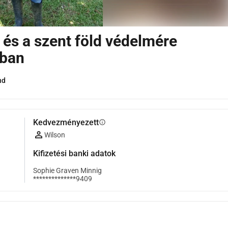
 és a szent föld védelmére
ában
nd
Kedvezményezett
info
Wilson
Kifizetési banki adatok
Sophie Graven Minnig
**************9409