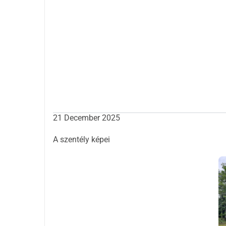
beleértve édesanyámat, édesapámat, négy testv
Menedéket hoztunk létre az élet, a növény- és áll
gondozására. Más emberek is csatlakoztak hozzánk
természet védelme iránt.
Jelenleg azonban olyan fenyegetésekkel nézünk sz
fajokat akarnak vadászni kereskedelmi célokra.
kaptunk választ. Ezért segítséget kérünk, hogy 
Jelenleg 22 hektár földünk kifizetését fejezzük be
munkánkat. Mindenkit invitálunk, aki szeretne me
21 December 2025
kapcsolatba velünk.
Köszönjük figyelmüket, és reméljük, hogy hamar
A szentély képei
Tisztelettel,
Rama Chicara és családja
Ez a jótékonysági kampány Sophie, Wilson bar
Minden összegyűjtött forrást teljes egészébe