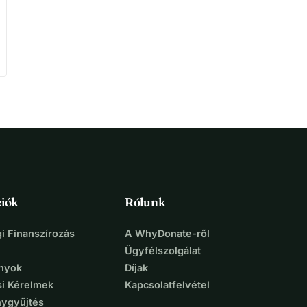
iók
Rólunk
i Finanszírozás
A WhyDonate-ről
Ügyfélszolgálat
nyok
Díjak
si Kérelmek
Kapcsolatfelvétel
ygyűjtés