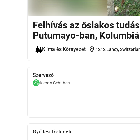
Felhívás az őslakos tudás
Putumayo-ban, Kolumbi
location_on
Klíma és Környezet
1212 Lancy, Switzerla
Szervező
Kieran Schubert
Gyűjtés Története