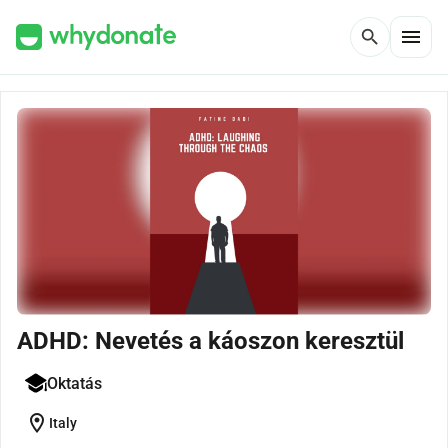
menu
search
ADHD: Nevetés a káoszon keresztül
Oktatás
location_on
Italy