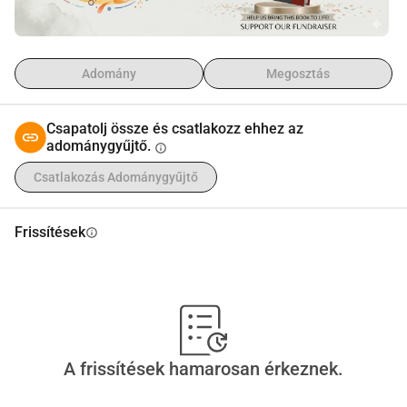
Adomány
Megosztás
Csapatolj össze és csatlakozz ehhez az
adománygyűjtő.
info
Csatlakozás Adománygyűjtő
Frissítések
info
A frissítések hamarosan érkeznek.