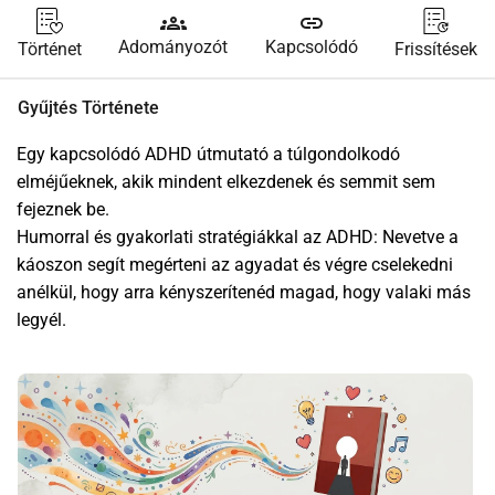
groups
link
Adományozót
Kapcsolódó
Történet
Frissítések
Gyűjtés Története
Egy kapcsolódó ADHD útmutató a túlgondolkodó 
elméjűeknek, akik mindent elkezdenek és semmit sem 
fejeznek be.
Humorral és gyakorlati stratégiákkal az ADHD: Nevetve a 
káoszon segít megérteni az agyadat és végre cselekedni 
anélkül, hogy arra kényszerítenéd magad, hogy valaki más 
legyél.