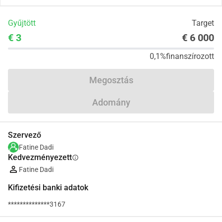
Gyűjtött
Target
€ 3
€ 6 000
0,1%
finanszírozott
Megosztás
Adomány
Szervező
Fatine Dadi
Kedvezményezett
info
Fatine Dadi
Kifizetési banki adatok
**************3167