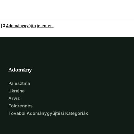
flag
Adománygyűjto jelentés.
Adomány
Palesztina
Ukrajna
Árvíz
Földrengés
További Adománygyűjtési Kategóriák