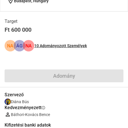
location_on
Budapest, Hungary
Target
Ft 600 000
NA
ÁG
NA
10
Adományozott Személyek
Megosztás
Adomány
Szervező
Diána Bús
Kedvezményezett
info
Báthori-Kovács Bence
Kifizetési banki adatok