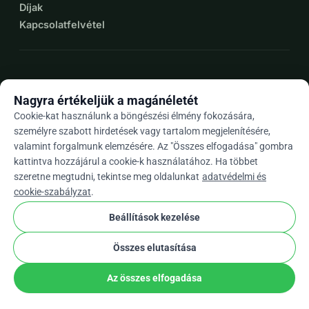
Díjak
Kapcsolatfelvétel
expand_more
További források
Nagyra értékeljük a magánéletét
Cookie-kat használunk a böngészési élmény fokozására,
személyre szabott hirdetések vagy tartalom megjelenítésére,
valamint forgalmunk elemzésére. Az "Összes elfogadása" gombra
arrow_drop_down
Hu
kattintva hozzájárul a cookie-k használatához. Ha többet
szeretne megtudni, tekintse meg oldalunkat
adatvédelmi és
★★★★★
4,9 / 5 több mint 500 értékelés alapján
cookie-szabályzat
.
Beállítások kezelése
© 2012–2026
WhyDonate
Adatvédelem és sütik
Összes elutasítása
cookie
Általános szerződési feltételek
Cookie Beállítások
stripe
Európában Készült
★
Ellenőrzött Partner
check
Az összes elfogadása
Adomány
Megosztás