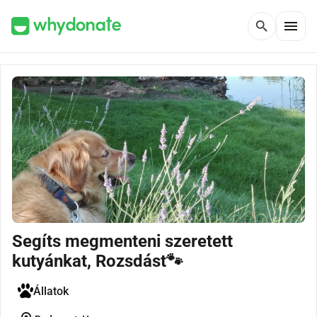
menu
search
Segíts megmenteni szeretett
kutyánkat, Rozsdást🐾
Állatok