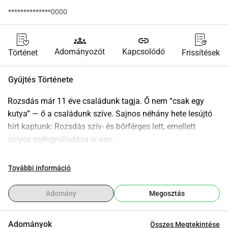
**************0000
groups
link
Adományozót
Kapcsolódó
Történet
Frissítések
Gyűjtés Története
Rozsdás már 11 éve családunk tagja. Ő nem “csak egy 
kutya” — ő a családunk szíve. Sajnos néhány hete lesújtó 
hírt kaptunk: Rozsdás szív- és bőrférges lett, emellett 
súlyos méhgyulladása is van.
Az elmúlt években ahol eddig lakott — bár szerették — nem 
További információ
kapta meg azt a figyelmet és gondoskodást, amit mi 
biztosítottunk volna. Valószínűleg így kaphatta el a 
Adomány
Megosztás
betegséget. Amióta újra nálunk van, mindent megteszünk, 
hogy megmentsük és visszaadjuk neki azt a sok szeretetet, 
Adományok
Összes Megtekintése