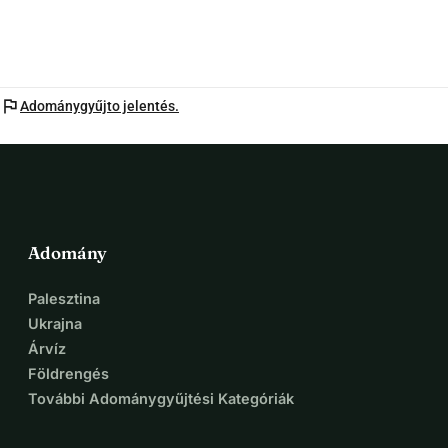
flag
Adománygyűjto jelentés.
Adomány
Palesztina
Ukrajna
Árvíz
Földrengés
További Adománygyűjtési Kategóriák