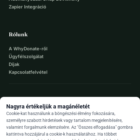
Zapier Integráció
Rólunk
A WhyDonate-ről
Ügyfélszolgálat
Díjak
Kapcsolatfelvétel
expand_more
További források
Nagyra értékeljük a magánéletét
Cookie-kat használunk a böngészési élmény fokozására,
személyre szabott hirdetések vagy tartalom megjelenítésére,
valamint forgalmunk elemzésére. Az "Összes elfogadása" gombra
arrow_drop_down
Hu
kattintva hozzájárul a cookie-k használatához. Ha többet