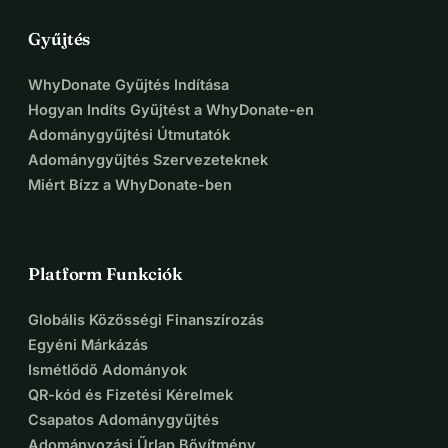
Gyűjtés
WhyDonate Gyűjtés Indítása
Hogyan Indíts Gyűjtést a WhyDonate-en
Adománygyűjtési Útmutatók
Adománygyűjtés Szervezeteknek
Miért Bízz a WhyDonate-ben
Platform Funkciók
Globális Közösségi Finanszírozás
Egyéni Márkázás
Ismétlődő Adományok
QR-kód és Fizetési Kérelmek
Csapatos Adománygyűjtés
Adományozási Űrlap Bővítmény