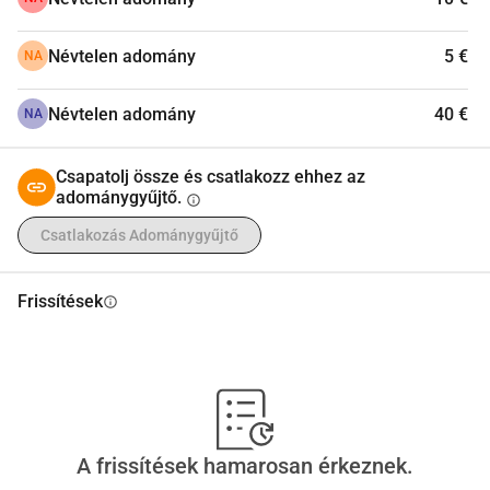
Névtelen adomány
5 €
NA
Névtelen adomány
40 €
NA
Csapatolj össze és csatlakozz ehhez az
adománygyűjtő.
info
Csatlakozás Adománygyűjtő
Frissítések
info
A frissítések hamarosan érkeznek.