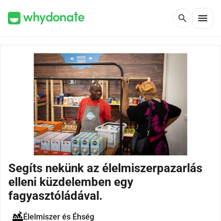
menu
search
Segíts nekünk az élelmiszerpazarlás
elleni küzdelemben egy
fagyasztóládával.
Élelmiszer és Éhség