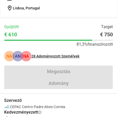
location_on
Lisboa, Portugal
Gyűjtött
Target
€ 610
€ 750
81,3%
finanszírozott
NA
AN
NA
28
Adományozott Személyek
Megosztás
Adomány
Szervező
CEPAC Centro Padre Alves Correia
Kedvezményezett
info