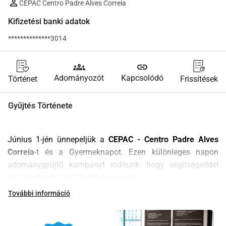
CEPAC Centro Padre Alves Correia
Kifizetési banki adatok
**************3014
groups
link
Adományozót
Kapcsolódó
Történet
Frissítések
Gyűjtés Története
Június 1-jén ünnepeljük a 
CEPAC - Centro Padre Alves 
Correia
-t és a Gyermeknapot. Ezen különleges napon 
adománygyűjtő kampányt indítunk, hogy segítségeddel 
egy fagyasztóládát tudjunk vásárolni.
Mi egy olyan 
IPSS
 vagyunk, amely több mint 30 éve 
További információ
foglalkozik az bevándorló lakosság integrációjával és 
jólétével. Ahhoz, hogy támogassuk az évente hozzánk 