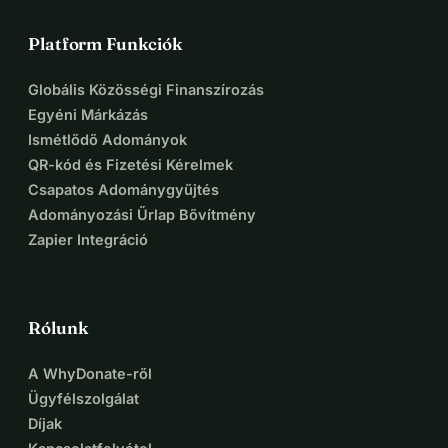
Platform Funkciók
Globális Közösségi Finanszírozás
Egyéni Márkázás
Ismétlődő Adományok
QR-kód és Fizetési Kérelmek
Csapatos Adománygyűjtés
Adományozási Űrlap Bővítmény
Zapier Integráció
Rólunk
A WhyDonate-ről
Ügyfélszolgálat
Díjak