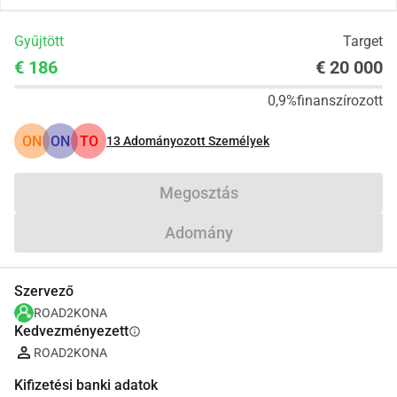
Gyűjtött
Target
€ 186
€ 20 000
0,9%
finanszírozott
ON
ON
TO
13
Adományozott Személyek
Megosztás
Adomány
Szervező
ROAD2KONA
Kedvezményezett
info
ROAD2KONA
Kifizetési banki adatok