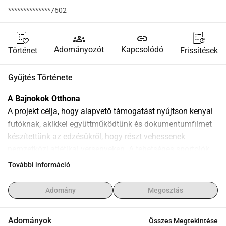
**************7602
groups
link
Adományozót
Kapcsolódó
Történet
Frissítések
Gyűjtés Története
A Bajnokok Otthona
A projekt célja, hogy alapvető támogatást nyújtson kenyai 
futóknak, akikkel együttműködtünk és dokumentumfilmet 
készítettünk az edzésükről, hogy részt vehessenek 
nemzetközi atlétikai versenyeken. A tehetséges sportolók 
korlátozott pénzügyi forrásait figyelembe véve a 
További információ
kezdeményezés nemcsak a versenykészülésükre, hanem a 
tréning- és életkörülmények javítására is összpontosít 
Adomány
Megosztás
Itenben.
Adományok
Összes Megtekintése
A projekt céljai