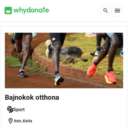
menu
search
Bajnokok otthona
Sport
location_on
Iten, Keňa