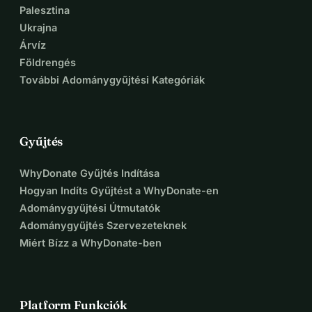
Palesztina
Ukrajna
Árvíz
Földrengés
További Adománygyűjtési Kategóriák
Gyűjtés
WhyDonate Gyűjtés Indítása
Hogyan Indíts Gyűjtést a WhyDonate-en
Adománygyűjtési Útmutatók
Adománygyűjtés Szervezeteknek
Miért Bízz a WhyDonate-ben
Platform Funkciók