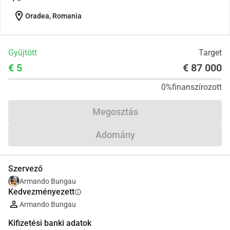
location_on
Oradea, Romania
Gyűjtött
Target
€ 5
€ 87 000
0%
finanszírozott
Megosztás
Adomány
Szervező
Armando Bungau
Kedvezményezett
info
Armando Bungau
Kifizetési banki adatok