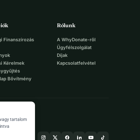
iók
Rólunk
i Finanszírozás
A WhyDonate-ről
Ügyfélszolgálat
nyok
Díjak
si Kérelmek
Kapcsolatfelvétel
ygyűjtés
lap Bővítmény
 vagy tartalom
intva