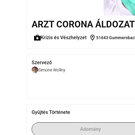
ARZT CORONA ÁLDOZAT
location_on
Krízis és Vészhelyzet
51643 Gummersbach
Szervező
Simone Wollny
Gyűjtés Története
Adomány