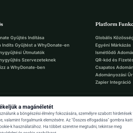
és
Platform Funkc
ate Gyűjtés Indítása
Globális Közösség
 Indíts Gyűjtést a WhyDonate-en
Egyéni Márkázás
ygyűjtési Útmutatók
Ismétlődő Adomá
ygyűjtés Szervezeteknek
QR-kód és Fizeté
Bízz a WhyDonate-ben
Csapatos Adomán
Adományozási Űr
Zapier Integráció
ékeljük a magánéletét
sználunk a böngészési élmény fokozására, személyre szabott hirdetések
re, valamint forgalmunk elemzésére. Az "Összes elfogadása" gombra katt
cookie-k használatához. Ha többet szeretne megtudni, tekintse meg
9 / 5 több mint 500 értékelés alapján