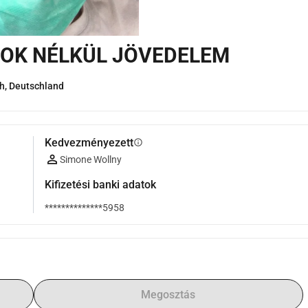
OK NÉLKÜL JÖVEDELEM
, Deutschland
Kedvezményezett
info
Simone Wollny
Kifizetési banki adatok
**************5958
Megosztás