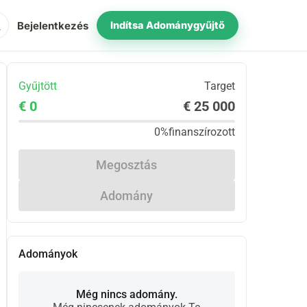
ch
Bejelentkezés
Indítsa Adománygyűjtő
Gyűjtött
Target
€ 0
€ 25 000
0%
finanszírozott
Megosztás
Adomány
Adományok
Még nincs adomány.