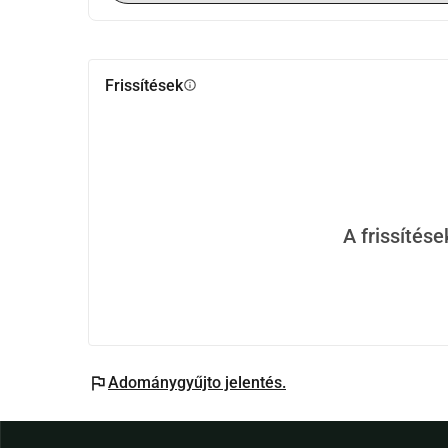
Frissítések
info
A frissítés
flag
Adománygyűjto jelentés.