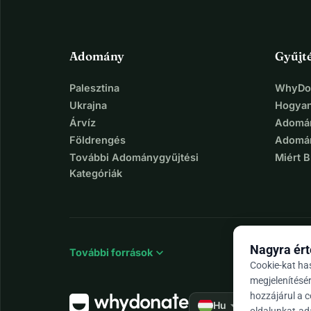
Adomány
Gyűjt
Palesztina
WhyDon
Ukrajna
Hogyan
Árvíz
Adomán
Földrengés
Adomán
További Adománygyűjtési
Miért 
Kategóriák
Nagyra ért
expand_more
További források
Cookie-kat ha
megjelenítésé
hozzájárul a 
arrow_drop_down
★★★★★
Hu
4,