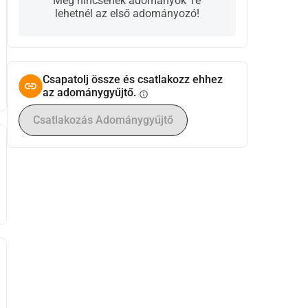
Még nincsenek adományok Te
lehetnél az első adományozó!
Csapatolj össze és csatlakozz ehhez
az adománygyűjtő.
info
Csatlakozás Adománygyűjtő