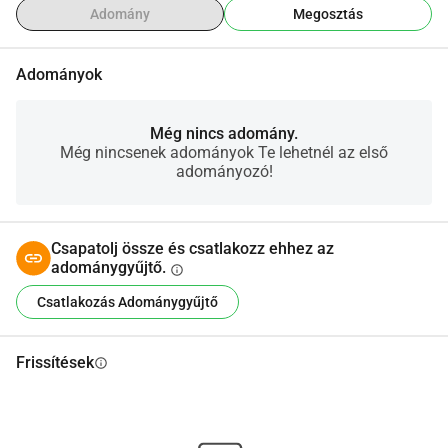
Adomány
Megosztás
Adományok
Még nincs adomány.
Még nincsenek adományok Te lehetnél az első
adományozó!
Csapatolj össze és csatlakozz ehhez az
adománygyűjtő.
info
Csatlakozás Adománygyűjtő
Frissítések
info