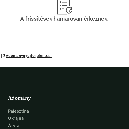
A frissítések hamarosan érkeznek.
flag
Adománygyűjto jelentés.
Adomány
Palesztina
Ukrajna
Árvíz