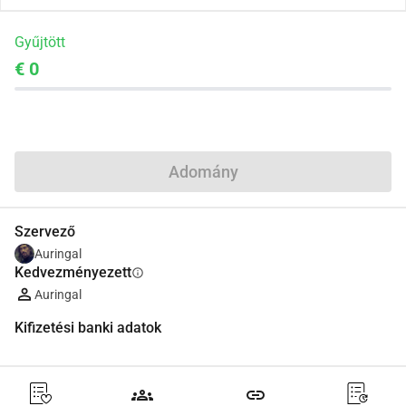
Gyűjtött
€ 0
Megosztás
Adomány
Szervező
Auringal
Kedvezményezett
info
Auringal
Kifizetési banki adatok
groups
link