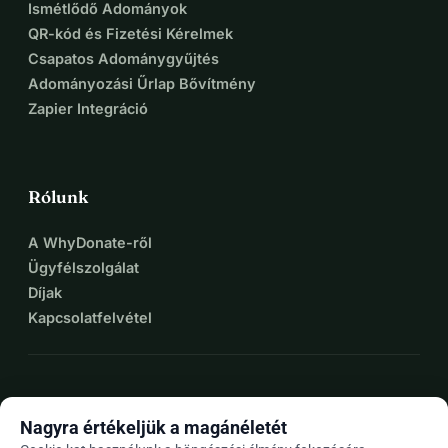
Ismétlődő Adományok
QR-kód és Fizetési Kérelmek
Csapatos Adománygyűjtés
Adományozási Űrlap Bővítmény
Zapier Integráció
Rólunk
A WhyDonate-ről
Ügyfélszolgálat
Díjak
Kapcsolatfelvétel
expand_more
További források
Nagyra értékeljük a magánéletét