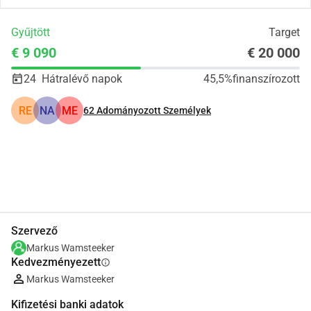
Gyűjtött
Target
€ 9 090
€ 20 000
24
Hátralévő napok
45,5%
finanszírozott
RE
NA
ME
62
Adományozott Személyek
Megosztás
Adomány
Szervező
Markus Wamsteeker
Kedvezményezett
info
Markus Wamsteeker
Kifizetési banki adatok