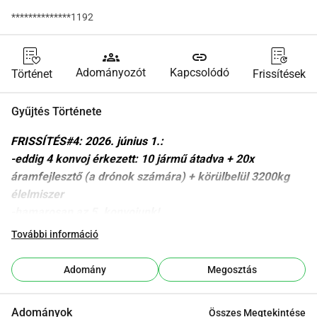
**************1192
groups
link
Adományozót
Kapcsolódó
Történet
Frissítések
Gyűjtés Története
FRISSÍTÉS#4: 2026. június 1.:
-eddig 4 konvoj érkezett: 10 jármű átadva + 20x 
áramfejlesztő (a drónok számára) + körülbelül 3200kg 
élelmiszer
-hamarosan az 5. konvojunk!
-
nagyon sok hálát érzünk!! Nézd meg például ezt a 
További információ
választ az ukrán Lizától
.
-
nézd meg ezt az interjút egy kanadai katona, Brittney, 
Adomány
Megosztás
akit támogatunk és 'éppen most' Ukrajnában harcol. A 
videó körülbelül 18m30s-nál nagyon világosan beszél a 
Adományok
Összes Megtekintése