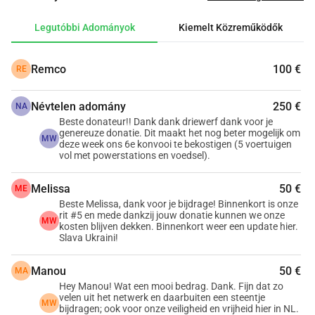
önkéntes kezdeményezések támogatásának 
fontosságáról!
Legutóbbi Adományok
Kiemelt Közreműködők
Folyamatosan közlekedünk, hozzájárulunk és változást 
hozunk. Te is adományozol, hogy ez lehetséges legyen? 
Remco
100 €
RE
Köszönjük, köszönjük, köszönjük!
Névtelen adomány
250 €
Sziasztok mindenkinek!
NA
Beste donateur!! Dank dank driewerf dank voor je
Mi egy kis csoport vagyunk önkéntesekből, akik azért 
genereuze donatie. Dit maakt het nog beter mogelijk om
MW
dolgoznak, hogy segélyszállítmányokat és járműveket 
deze week ons 6e konvooi te bekostigen (5 voertuigen
vol met powerstations en voedsel).
juttassanak Ukrajnába.
Ezt különböző elismert alapítványok számára tesszük, 
Melissa
50 €
ME
amelyek már évek óta támogatják a lakosságot és a helyi 
Beste Melissa, dank voor je bijdrage! Binnenkort is onze
segélyszervezeteket Ukrajnában, különösen a 
rit #5 en mede dankzij jouw donatie kunnen we onze
MW
kosten blijven dekken. Binnenkort weer een update hier.
Help4Ukraine, Eyes on Ukraine és De Leeuw Kyiv. Ők 
Slava Ukraini!
gyűjtenek olyan dolgokat, amelyekre sürgősen szükség 
van, mint például 
 áramfejlesztők /generátorok, 
Manou
50 €
MA
élelmiszer és járművek
, amelyeket a rászoruló területeken 
Hey Manou! Wat een mooi bedrag. Dank. Fijn dat zo
velen uit het netwerk en daarbuiten een steentje
használnak. A konfliktus kezdete óta már több mint 200 
MW
bijdragen; ook voor onze veiligheid en vrijheid hier in NL.