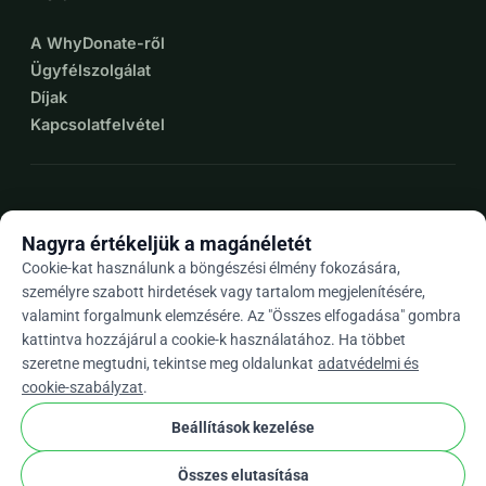
A WhyDonate-ről
Ügyfélszolgálat
Díjak
Kapcsolatfelvétel
expand_more
További források
Nagyra értékeljük a magánéletét
Cookie-kat használunk a böngészési élmény fokozására,
személyre szabott hirdetések vagy tartalom megjelenítésére,
valamint forgalmunk elemzésére. Az "Összes elfogadása" gombra
arrow_drop_down
Hu
kattintva hozzájárul a cookie-k használatához. Ha többet
szeretne megtudni, tekintse meg oldalunkat
adatvédelmi és
★★★★★
4,9 / 5 több mint 500 értékelés alapján
cookie-szabályzat
.
Beállítások kezelése
© 2012–2026
WhyDonate
Adatvédelem és sütik
Összes elutasítása