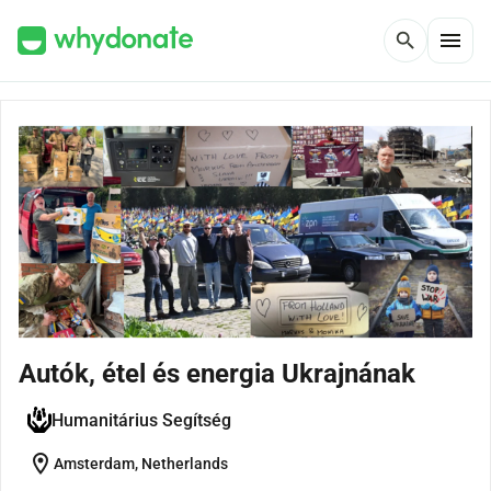
menu
search
Autók, étel és energia Ukrajnának
Humanitárius Segítség
location_on
Amsterdam, Netherlands