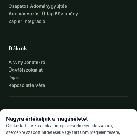
Csapatos Adománygyűjtés
Adományozási Űrlap Bővítmény
Zapier Integráció
Rólunk
A WhyDonate-ről
Ügyfélszolgálat
Díjak
Kapcsolatfelvétel
expand_more
További források
Nagyra értékeljük a magánéletét
Cookie-kat használunk a böngészési élmény fokozására,
személyre szabott hirdetések vagy tartalom megjelenítésére,