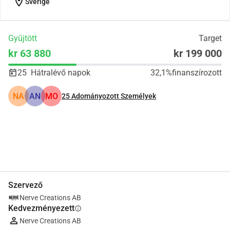
location_on
Sverige
Gyűjtött
Target
kr 63 880
kr 199 000
25
Hátralévő napok
32,1%
finanszírozott
NA
AN
MO
25
Adományozott Személyek
Megosztás
Adomány
Szervező
Nerve Creations AB
Kedvezményezett
info
Nerve Creations AB