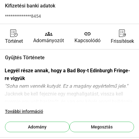
Kifizetési banki adatok
**************8454
groups
link
Adományozót
Kapcsolódó
Történet
Frissítések
Gyűjtés Története
Legyél része annak, hogy a Bad Boy-t Edinburgh Fringe-
re vigyük
"Soha nem vennék kutyát. Ez a magány egyértelmű jele."
Jacknek be kell fejeznie egy meghallgatást, vissza kell 
nyernie egy volt barátnőt, és van egy kövér angol bulldogja, 
aki nem hajlandó megmozdulni. Teljesen meg van 
További információ
győződve arról, hogy az igazi élete most kezdődik. Teljesen 
az útjában áll.
Adomány
Megosztás
Bad Boy
 egy zene által vezérelt szólóelőadás az álmok 