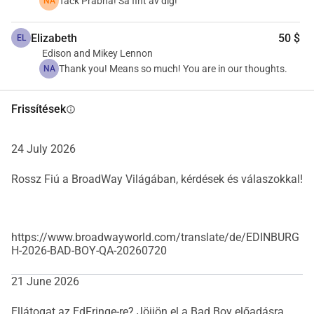
Tack Prabha! Så fint av dig!
NA
(Baylis Director, The Old Vic) és a Nerve Creations 
készítette. A fejlesztést a Svéd Írók Alapja, a Svéd 
Elizabeth
50 $
Művészeti Tanács és Göteborg város támogatta.
EL
Edison and Mikey Lennon
Thank you! Means so much! You are in our thoughts.
NA
Frissítések
info
24 July 2026
Rossz Fiú a BroadWay Világában, kérdések és válaszokkal!
https://www.broadwayworld.com/translate/de/EDINBURG
H-2026-BAD-BOY-QA-20260720
21 June 2026
Ellátogat az EdFringe-re? Jöjjön el a Bad Boy előadásra