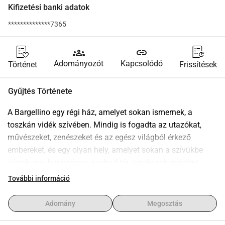
Kifizetési banki adatok
**************7365
groups
link
Adományozót
Kapcsolódó
Történet
Frissítések
Gyűjtés Története
A Bargellino egy régi ház, amelyet sokan ismernek, a 
toszkán vidék szívében. Mindig is fogadta az utazókat, 
művészeket, zenészeket és az egész világból érkező 
embereket, és egy olyan hely, amelyet sokan a szívükbe 
zártak, egy barátságos, szabad tér, amely sok mindent 
látott és megélt. Tavaly június óta visszatértünk ide élni az 
További információ
ikreinkkel, és szeretnénk újra életet lehelni ebbe a házba, 
egy olyan teret kínálva, ahol megoszthatjuk egymással, 
Adomány
Megosztás
találkozhatunk, segíthetjük egymást, tapasztalatokat és 