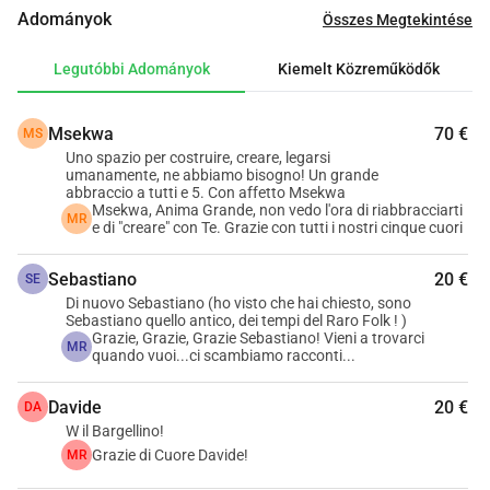
élményeket cserélhetünk, táncolhatunk, zenét 
Adományok
Összes Megtekintése
hallgathatunk, és különböző generációkat fogadhatunk. 
Sok ötletünk van: bulik és gyermekprogramok, női körök, 
Legutóbbi Adományok
Kiemelt Közreműködők
anyák és apák találkozói, koncertek, szociális és kulturális 
tevékenységek, valamint kölcsönös segítségnyújtási 
Msekwa
70 €
MS
kezdeményezések. Szeretnénk egy megfelelő teret, ahol 
Uno spazio per costruire, creare, legarsi
azok gyakorolhatják a jógát, Tai Chi-t, vagy egyszerűen 
umanamente, ne abbiamo bisogno! Un grande
csak találkozhatnak, olvashatnak, közösen tervezhetnek, és 
abbraccio a tutti e 5. Con affetto Msekwa
Msekwa, Anima Grande, non vedo l'ora di riabbracciarti
új dolgokat hozhatnak létre. Egy olyan tér, ahol a családok 
MR
e di "creare" con Te. Grazie con tutti i nostri cinque cuori
találkozhatnak a gyermekeikkel és támogathatják egymást, 
kreatív módokat találva a kölcsönös segítségnyújtásra. 
Sebastiano
20 €
SE
Úgy gondoljuk, hogy ennek a területnek egyre nagyobb 
Di nuovo Sebastiano (ho visto che hai chiesto, sono
Sebastiano quello antico, dei tempi del Raro Folk ! )
szüksége van az ilyen barátságos terekre, amelyek távol 
Grazie, Grazie, Grazie Sebastiano! Vieni a trovarci
MR
állnak az ideológiáktól, ahol mindenki kifejezheti magát és 
quando vuoi...ci scambiamo racconti...
kapcsolatba léphet, szórakozhat, és újraélesztheti azt az 
Davide
20 €
DA
érzést, hogy közösségre van szükségünk. Olyan helyek, 
W il Bargellino!
ahol a kultúra, a test és a közösségi élet újra középpontba 
Grazie di Cuore Davide!
MR
kerülhet. A földszinten van egy nagy terem - amely 