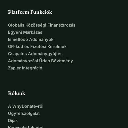
akit sokan ismertek, örülne ennek a projektnek. Ez egy 
ajándék, amelyet szeretnénk adni neki, a családomnak és 
Platform Funkciók
mindannyiótoknak, közeli vagy távoli barátok Köszönjük, 
mind az öt szívünkkel, Melita, Giacomo, Nina, Tea és Luisa
Globális Közösségi Finanszírozás
Egyéni Márkázás
Ismétlődő Adományok
QR-kód és Fizetési Kérelmek
Csapatos Adománygyűjtés
Adományozási Űrlap Bővítmény
Zapier Integráció
Rólunk
A WhyDonate-ről
Ügyfélszolgálat
Díjak
Kapcsolatfelvétel