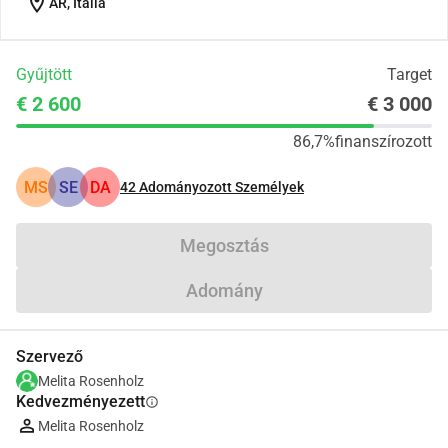
location_on
AR, Italia
Gyűjtött
Target
€ 2 600
€ 3 000
86,7%
finanszírozott
MS
SE
DA
42
Adományozott Személyek
Megosztás
Adomány
Szervező
Melita Rosenholz
Kedvezményezett
info
Melita Rosenholz