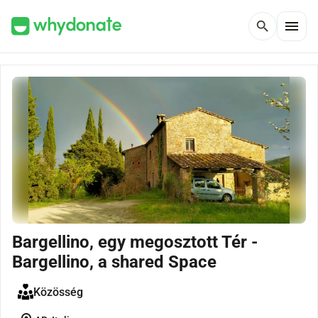
menu
search
Bargellino, egy megosztott Tér -
Bargellino, a shared Space
Közösség