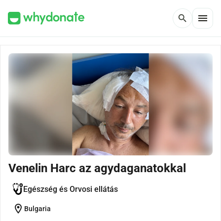
menu
search
Venelin Harc az agydaganatokkal
Egészség és Orvosi ellátás
location_on
Bulgaria