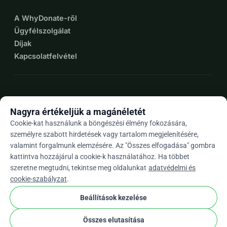
A WhyDonate-ről
Ügyfélszolgálat
Díjak
Kapcsolatfelvétel
expand_more
További források
Nagyra értékeljük a magánéletét
Cookie-kat használunk a böngészési élmény fokozására,
személyre szabott hirdetések vagy tartalom megjelenítésére,
valamint forgalmunk elemzésére. Az "Összes elfogadása" gombra
arrow_drop_down
Hu
kattintva hozzájárul a cookie-k használatához. Ha többet
szeretne megtudni, tekintse meg oldalunkat
adatvédelmi és
★★★★★
4,9 / 5 több mint 500 értékelés alapján
cookie-szabályzat
.
Beállítások kezelése
© 2012–2026
WhyDonate
Adatvédelem és sütik
Összes elutasítása
cookie
Általános szerződési feltételek
Cookie Beállítások