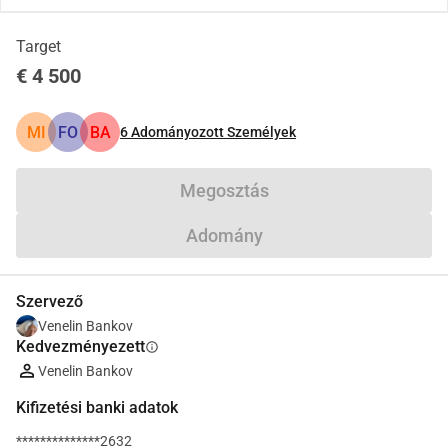
Target
€ 4 500
MI
FO
BA
6
Adományozott Személyek
Megosztás
Adomány
Szervező
Venelin Bankov
Kedvezményezett
info
Venelin Bankov
Kifizetési banki adatok
**************2632