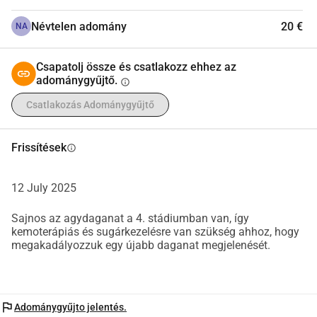
Névtelen adomány
20 €
NA
Csapatolj össze és csatlakozz ehhez az
adománygyűjtő.
info
Csatlakozás Adománygyűjtő
Frissítések
info
12 July 2025
Sajnos az agydaganat a 4. stádiumban van, így
kemoterápiás és sugárkezelésre van szükség ahhoz, hogy
megakadályozzuk egy újabb daganat megjelenését.
flag
Adománygyűjto jelentés.