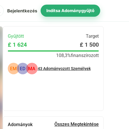
ch
Bejelentkezés
Indítsa Adománygyűjtő
Gyűjtött
Target
£ 1 624
£ 1 500
108,3%
finanszírozott
EM
ED
MA
43
Adományozott Személyek
Megosztás
Adomány
Összes Megtekintése
Adományok