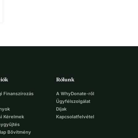
iók
Rólunk
i Finanszírozás
A WhyDonate-ről
Ügyfélszolgálat
nyok
Díjak
si Kérelmek
Kapcsolatfelvétel
ygyűjtés
lap Bővítmény