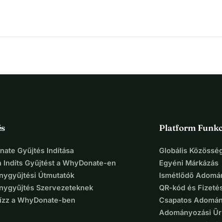
és
Platform Funkc
ate Gyűjtés Indítása
Globális Közösség
 Indíts Gyűjtést a WhyDonate-en
Egyéni Márkázás
ygyűjtési Útmutatók
Ismétlődő Adomá
ygyűjtés Szervezeteknek
QR-kód és Fizeté
Bízz a WhyDonate-ben
Csapatos Adomán
Adományozási Űr