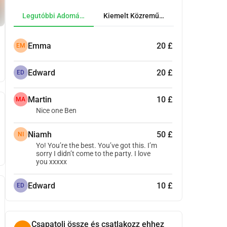
Legutóbbi Adományok
Kiemelt Közreműködők
Emma
20 £
EM
Edward
20 £
ED
Martin
10 £
MA
Nice one Ben
Niamh
50 £
NI
Yo! You’re the best. You’ve got this. I’m
sorry I didn’t come to the party. I love
you xxxxx
Edward
10 £
ED
Csapatolj össze és csatlakozz ehhez