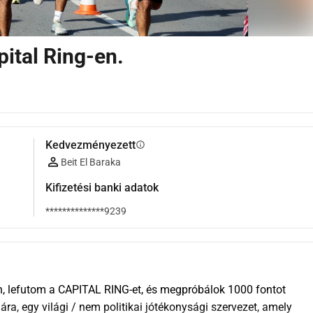
pital Ring-en.
Kedvezményezett
info
Beit El Baraka
Kifizetési banki adatok
**************9239
, lefutom a CAPITAL RING-et, és megpróbálok 1000 fontot 
ra, egy világi / nem politikai jótékonysági szervezet, amely 