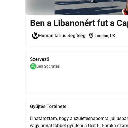
Ben a Libanonért fut a Ca
location_on
Humanitárius Segítség
London, UK
Szervező
Ben Socrates
Gyűjtés Története
Elhatároztam, hogy a születésnapomra, júliusban
vagy annál többet gyűjteni a Beit El Baraka számá