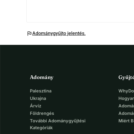
családoknak.
flag
Adománygyűjto jelentés.
Adomány
Gyűjt
Palesztina
WhyDon
Ukrajna
Hogyan
Árvíz
Adomán
Földrengés
Adomán
További Adománygyűjtési
Miért 
Kategóriák