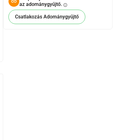
az adománygyűjtő.
info
Csatlakozás Adománygyűjtő