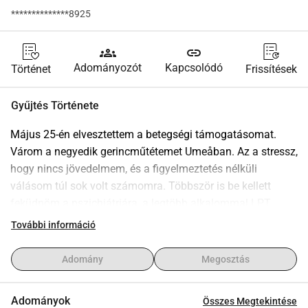
**************8925
groups
link
Adományozót
Kapcsolódó
Történet
Frissítések
Gyűjtés Története
Május 25-én elvesztettem a betegségi támogatásomat. 
Várom a negyedik gerincműtétemet Umeåban. Az a stressz, 
hogy nincs jövedelmem, és a figyelmeztetés nélküli 
válásom túl sok volt számomra. Többször is be kellett 
feküdnöm a pszichiátriára, a legtöbb alkalommal LPT 
keretein belül, most éppen bent vagyok, miután négy napig 
További információ
lélegeztetőgépen voltam egy gyógyszer-túladagolás után. 
Kétoldali tüdőgyulladás. Oxigén folyamatosan, mert nem 
Adomány
Megosztás
tudom magam oxigénhez juttatni. CRP 400 és egy vérérték 
80. A testem nagyon szenved mindezek után. 
Adományok
Összes Megtekintése
Novemberben is az intenzív osztályon voltam, miután a 