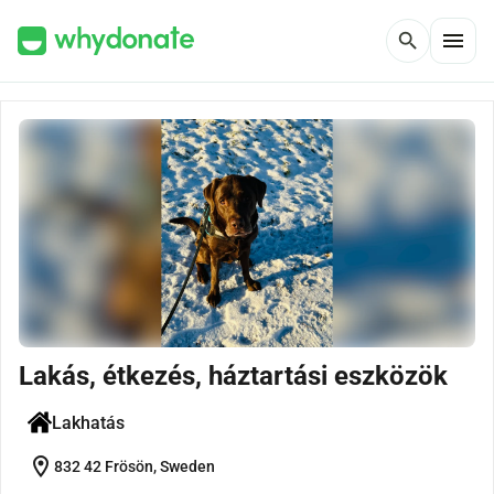
menu
search
Lakás, étkezés, háztartási eszközök
Lakhatás
location_on
832 42 Frösön, Sweden