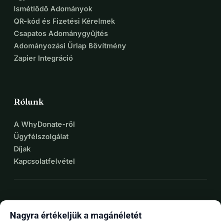
Ismétlődő Adományok
QR-kód és Fizetési Kérelmek
Csapatos Adománygyűjtés
Adományozási Űrlap Bővítmény
Zapier Integráció
Rólunk
A WhyDonate-ről
Ügyfélszolgálat
Díjak
Kapcsolatfelvétel
expand_more
További források
Nagyra értékeljük a magánéletét