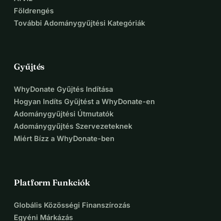
zsák kutyatáp, ami a legfontosabb számomra. Mindent 
Földrengés
megtettem, alapítványokhoz fordultam, a templomhoz és 
További Adománygyűjtési Kategóriák
másokhoz, de nem kaptam segítséget.
Gyűjtés
WhyDonate Gyűjtés Indítása
Hogyan Indíts Gyűjtést a WhyDonate-en
Adománygyűjtési Útmutatók
Adománygyűjtés Szervezeteknek
Miért Bízz a WhyDonate-ben
Platform Funkciók
Globális Közösségi Finanszírozás
Egyéni Márkázás