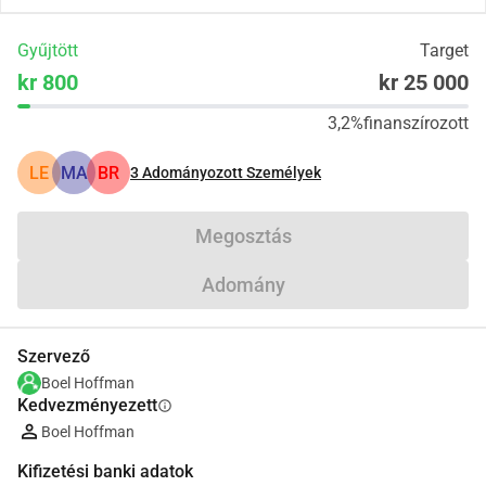
Gyűjtött
Target
kr 800
kr 25 000
3,2%
finanszírozott
LE
MA
BR
3
Adományozott Személyek
Megosztás
Adomány
Szervező
Boel Hoffman
Kedvezményezett
info
Boel Hoffman
Kifizetési banki adatok