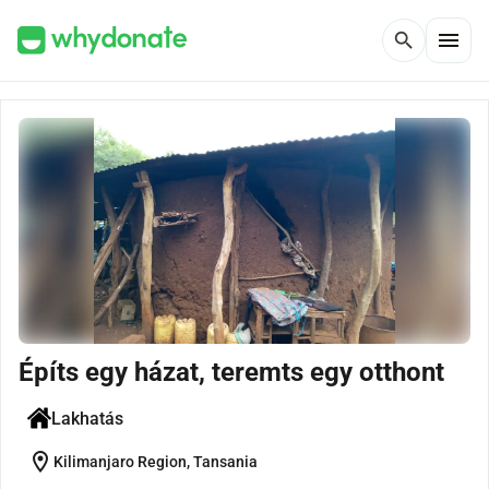
menu
search
Építs egy házat, teremts egy otthont
Lakhatás
location_on
Kilimanjaro Region, Tansania