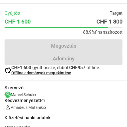
Gyűjtött
Target
CHF 1 600
CHF 1 800
88,9%
finanszírozott
Megosztás
Adomány
CHF1 600
gyűlt össze, ebből
CHF957
offline.
savings
Offline adományok megtekintése
Szervező
Marcel Schuler
Kedvezményezett
info
Amadeus Mafanikio
Kifizetési banki adatok