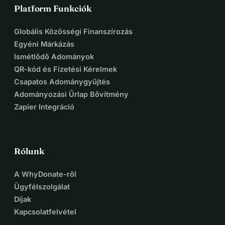
Platform Funkciók
Globális Közösségi Finanszírozás
Egyéni Márkázás
Ismétlődő Adományok
QR-kód és Fizetési Kérelmek
Csapatos Adománygyűjtés
Adományozási Űrlap Bővítmény
Zapier Integráció
Rólunk
A WhyDonate-ről
Ügyfélszolgálat
Díjak
Kapcsolatfelvétel