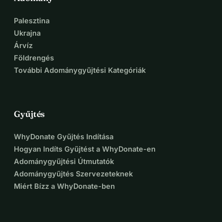
Palesztina
A fényképek Amadeust, édesanyját (apja 2020-ban hunyt 
Ukrajna
el), a jelenlegi házat, illetve néhány hiányosságát és a 
Árvíz
helyet mutatják, ahol az új otthon épül.
Földrengés
További Adománygyűjtési Kategóriák
Gyűjtés
WhyDonate Gyűjtés Indítása
Hogyan Indíts Gyűjtést a WhyDonate-en
Adománygyűjtési Útmutatók
Adománygyűjtés Szervezeteknek
Miért Bízz a WhyDonate-ben