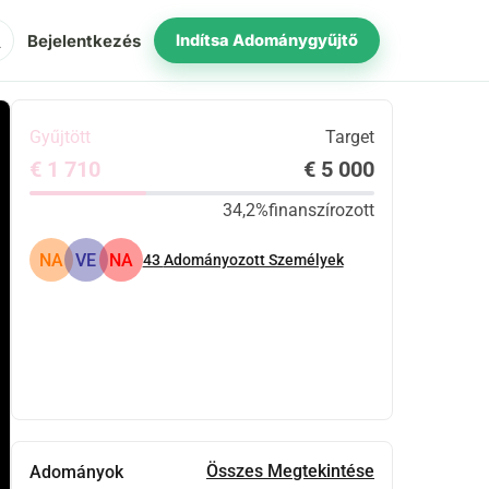
ch
Bejelentkezés
Indítsa Adománygyűjtő
Gyűjtött
Target
€ 1 710
€ 5 000
34,2%
finanszírozott
NA
VE
NA
43
Adományozott Személyek
Megosztás
Adomány
Összes Megtekintése
Adományok