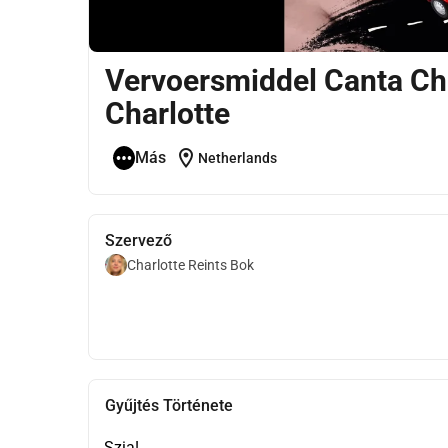
Vervoersmiddel Canta Ch
Charlotte
location_on
Más
Netherlands
Szervező
Charlotte Reints Bok
Gyűjtés Története
Szia!