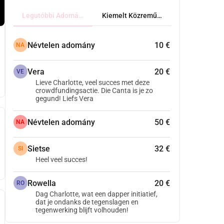
Legutóbbi Adományok
Kiemelt Közreműködők
Névtelen adomány
10 €
NA
Vera
20 €
VE
Lieve Charlotte, veel succes met deze
crowdfundingsactie. Die Canta is je zo
gegund! Liefs Vera
Névtelen adomány
50 €
NA
Sietse
32 €
SI
Heel veel succes!
Rowella
20 €
RO
Dag Charlotte, wat een dapper initiatief,
dat je ondanks de tegenslagen en
tegenwerking blijft volhouden!