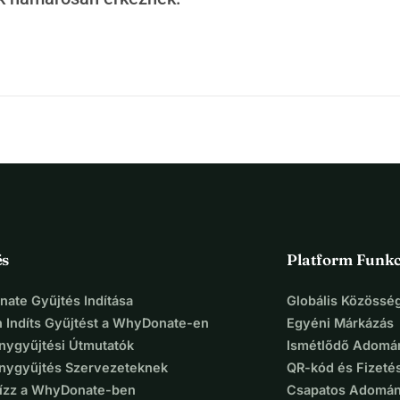
egjobb megoldás, és arra jutottunk, hogy egy canta vagy 
zzel nagyobb távolságokat tudok megtenni, és jobban védve 
éges jogosítvány, és jelenleg a jogosítvány megszerzése nem 
lni és a dolgaimat szállítani, ami jelenleg szintén nagyon 
égeim és a támogatás miatt ez szinte lehetetlen, ezért 
m ebben. Minden kis segítség számít, és ha nem tudsz 
megosztanád ezt az üzenetet. 
és
Platform Funkc
ate Gyűjtés Indítása
Globális Közösség
 Indíts Gyűjtést a WhyDonate-en
Egyéni Márkázás
ygyűjtési Útmutatók
Ismétlődő Adomá
ygyűjtés Szervezeteknek
QR-kód és Fizeté
Bízz a WhyDonate-ben
Csapatos Adomán