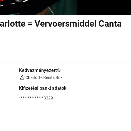
arlotte = Vervoersmiddel Canta
Kedvezményezett
info
Charlotte Reints Bok
Kifizetési banki adatok
**************3229