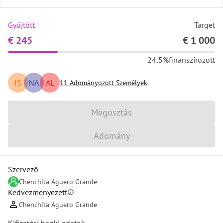
Gyűjtött
Target
€ 245
€ 1 000
24,5%
finanszírozott
IS
NA
AL
11
Adományozott Személyek
Megosztás
Adomány
Szervező
Chenchita Aguero Grande
Kedvezményezett
info
Chenchita Aguero Grande
Kifizetési banki adatok