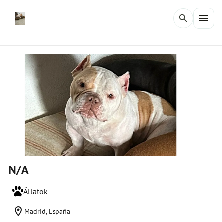
menu
search
N/A
Állatok
location_on
Madrid, España