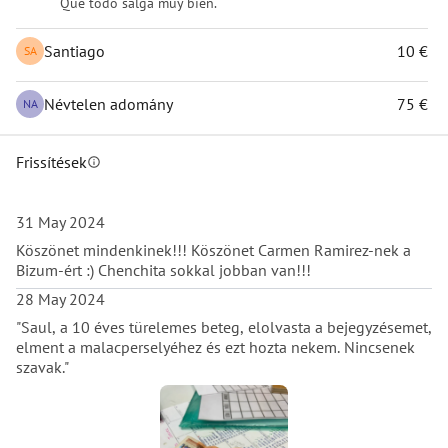
Que todo salga muy bien.
Santiago
10 €
SA
Névtelen adomány
75 €
NA
Frissítések
info
31 May 2024
Köszönet mindenkinek!!! Köszönet Carmen Ramirez-nek a
Bizum-ért :) Chenchita sokkal jobban van!!!
28 May 2024
"Saul, a 10 éves türelemes beteg, elolvasta a bejegyzésemet,
elment a malacperselyéhez és ezt hozta nekem. Nincsenek
szavak."