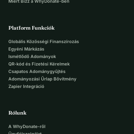
Miért Bízz a WhyDonate-ben
Platform Funkciók
Globális Közösségi Finanszírozás
Egyéni Márkázás
Ismétlődő Adományok
QR-kód és Fizetési Kérelmek
Csapatos Adománygyűjtés
Adományozási Űrlap Bővítmény
Zapier Integráció
Rólunk
A WhyDonate-ről
Ügyfélszolgálat