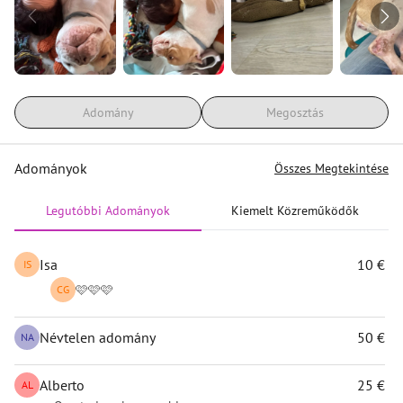
hacerle(adjuntada).
Agradezco vuestro tiempo y solidaridad. (Opción Paypal y 
Bizum)
Ale
"
Adomány
Megosztás
Adományok
Összes Megtekintése
Legutóbbi Adományok
Kiemelt Közreműködők
Isa
10 €
IS
🩷🩷🩷
CG
Névtelen adomány
50 €
NA
Alberto
25 €
AL