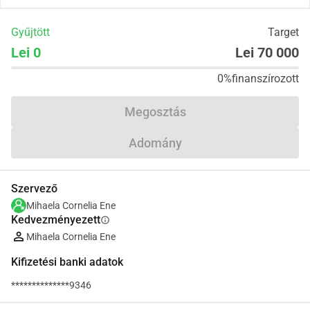
Gyűjtött
Target
Lei 0
Lei 70 000
0%
finanszírozott
Megosztás
Adomány
Szervező
Mihaela Cornelia Ene
Kedvezményezett
info
Mihaela Cornelia Ene
Kifizetési banki adatok
**************9346