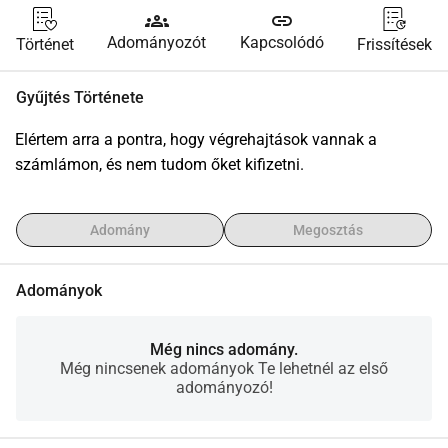
groups
link
Adományozót
Kapcsolódó
Történet
Frissítések
Gyűjtés Története
Elértem arra a pontra, hogy végrehajtások vannak a 
számlámon, és nem tudom őket kifizetni.
Adomány
Megosztás
Adományok
Még nincs adomány.
Még nincsenek adományok Te lehetnél az első
adományozó!