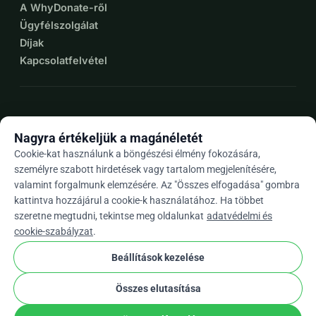
A WhyDonate-ről
Ügyfélszolgálat
Díjak
Kapcsolatfelvétel
expand_more
További források
Nagyra értékeljük a magánéletét
Cookie-kat használunk a böngészési élmény fokozására,
személyre szabott hirdetések vagy tartalom megjelenítésére,
valamint forgalmunk elemzésére. Az "Összes elfogadása" gombra
arrow_drop_down
Hu
kattintva hozzájárul a cookie-k használatához. Ha többet
szeretne megtudni, tekintse meg oldalunkat
adatvédelmi és
★★★★★
4,9 / 5 több mint 500 értékelés alapján
cookie-szabályzat
.
Beállítások kezelése
© 2012–2026
WhyDonate
Adatvédelem és sütik
Összes elutasítása
cookie
Általános szerződési feltételek
Cookie Beállítások