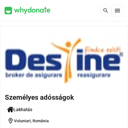
menu
search
Személyes adósságok
Lakhatás
location_on
Voluntari, România