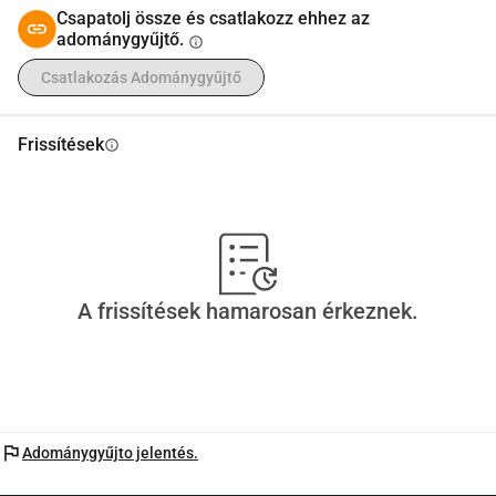
Csapatolj össze és csatlakozz ehhez az
adománygyűjtő.
info
Csatlakozás Adománygyűjtő
Frissítések
info
A frissítések hamarosan érkeznek.
flag
Adománygyűjto jelentés.