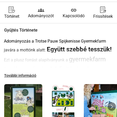
groups
link
Adományozót
Kapcsolódó
Történet
Frissítések
Gyűjtés Története
Adományozás a Trotse Pauw Spijkenisse Gyermekfarm 
Együtt szebbé tesszük!
javára a mottónk alatt: 
gyermekfarm 
Ezt a plusz forrást alapítványunk a 
tevékenységeinek bővítésére és a 
További információ
gyermekfarm támogatására
 használja fel.
Szeretnénk teljesíteni a következő kívánságokat:
Infopanel Varkentje Knor 
Interaktív, játékos 
tanulás: a megfelelő kombináció zöld lámpát és 