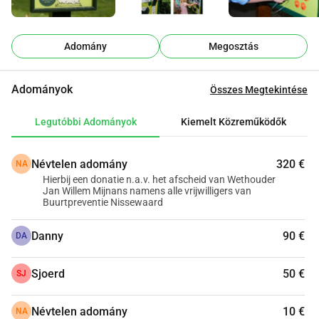
szórakoztató hangot eredményez. Ez természetesen 
motivál arra, hogy még több jó kombinációt találjunk. (Buro 
Adomány
Megosztás
Kloeg)
Piknik asztalok 
recycled műanyag piknik szettek a 
Adományok
Összes Megtekintése
Boerplay.com cégtől
Infopanel Geitje Bokkensprong 
(Buro 
Legutóbbi Adományok
Kiemelt Közreműködők
Kloeg)
Új galambtorony
Névtelen adomány
320 €
NA
Hierbij een donatie n.a.v. het afscheid van Wethouder
Jan Willem Mijnans namens alle vrijwilligers van
Buurtpreventie Nissewaard
Eddig megvalósítva:
Danny
90 €
DA
Menhely a lovaknak; 3x6mtr
Sjoerd
50 €
SJ
Lotus parkpadok
(2 méter hosszú) - 2 darab, ha 
lehetséges
Névtelen adomány
10 €
NA