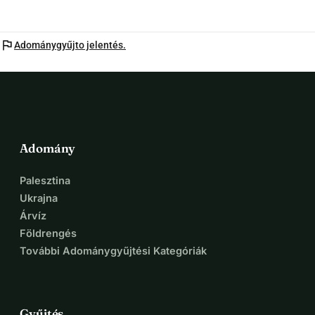
flag
Adománygyűjto jelentés.
Adomány
Palesztina
Ukrajna
Árvíz
Földrengés
További Adománygyűjtési Kategóriák
Gyűjtés