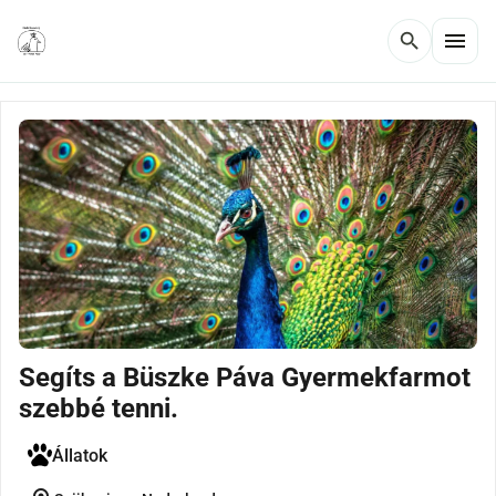
menu
search
Segíts a Büszke Páva Gyermekfarmot
szebbé tenni.
Állatok