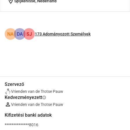
location_on
Spijkenisse, Nederland
NA
DA
SJ
173
Adományozott Személyek
Megosztás
Adomány
Szervező
Vrienden van de Trotse Pauw
Kedvezményezett
info
Vrienden van de Trotse Pauw
Kifizetési banki adatok
**************8016