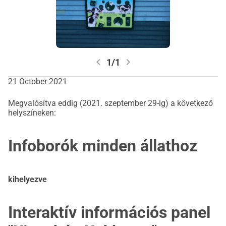
chevron_left
chevron_right
1/1
21 October 2021
Megvalósítva eddig (2021. szeptember 29-ig) a következő
helyszíneken:
Infoborók minden állathoz
kihelyezve
Interaktív információs panel