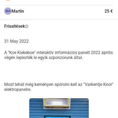
Nagy napernyő napernyőalappal
t 
Martin
25 €
Shadowline Bonaire napernyő ø 350cm napernyőalappal 
MA
60 kg kerek
Minden állatnak saját infótábla 
Frissítések
info
Disznó, 
Tyúk, 
Tehén
, Kecske, 
Bárány
, Kacsa, 
Szamár/ póni
, 
Szamár, 
31 May 2022
Ló
, Nyúl
Interaktív információs panel Tehén 
A "Koe Kiekeboe" interaktív információs panelt 2022 április
végén leplezték le egyik szponzorunk által.
Kiekeboe 
Forgatható kockák és forgólemezek 
segítségével különböző folyamatok világosan 
bemutathatók. Kérdés- és válaszjátékok jól bemutathatók a 
fedélpanelen.
Most tehát még keményen spórolni kell az "Varkentje Knor"
6 Nyúlketrec
elektropanelre.
Útmutató (átjárón keresztül)