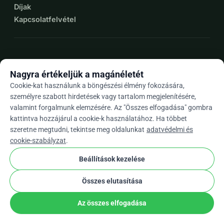
Díjak
Kapcsolatfelvétel
expand_more
További források
Nagyra értékeljük a magánéletét
Cookie-kat használunk a böngészési élmény fokozására,
személyre szabott hirdetések vagy tartalom megjelenítésére,
valamint forgalmunk elemzésére. Az "Összes elfogadása" gombra
arrow_drop_down
Hu
kattintva hozzájárul a cookie-k használatához. Ha többet
szeretne megtudni, tekintse meg oldalunkat
adatvédelmi és
★★★★★
4,9 / 5 több mint 500 értékelés alapján
cookie-szabályzat
.
Beállítások kezelése
© 2012–2026
WhyDonate
Adatvédelem és sütik
Összes elutasítása
cookie
Általános szerződési feltételek
Cookie Beállítások
stripe
Európában Készült
★
Ellenőrzött Partner
check
Az összes elfogadása
Megosztás
Adomány