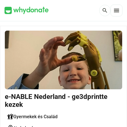
menu
search
e-NABLE Nederland - ge3dprintte
kezek
Gyermekek és Család