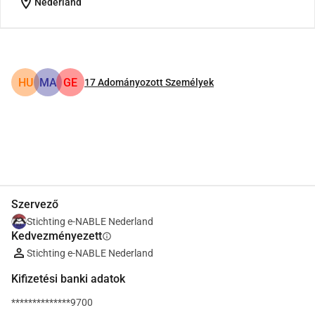
location_on
Nederland
HU
MA
GE
17
Adományozott Személyek
Megosztás
Adomány
Szervező
Stichting e-NABLE Nederland
Kedvezményezett
info
Stichting e-NABLE Nederland
Kifizetési banki adatok
**************9700