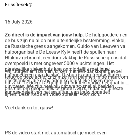
Frissítések
info
16 July 2026
Zo direct is de impact van jouw hulp.
De hulpgoederen en
de bus zijn nu al op hun uiteindelijke bestemming, vlakbij
de Russische grens aangekomen. Guido van Leeuwen van
hulporganisatie De Leeuw Kyiv heeft de spullen naar
Hlukhiv gebracht, een dorp vlakbij de Russische grens dat
overspoeld is met ongeveer 5000 vluchtelingen. Het
plaatselijke ziekenhuis kon onmiddellijk met
jouw
Wij, Jurgen en Harmen, kijken met een dankbaar gevoel
hulpgoederen aan de slag. De bus is aan frontsoldaten
terug op deze actie. Er zijn zelfs al plannen in de maak om
geschonken, die er belangrijke logistieke taken mee
dit vaker te doen. De hulp blijft immers nodig, het gaat bij
uitvoeren. We zijn heel blij dat we zo snel al beelden
ons niet om geopolitiek of grote NGO's, maar om directe
kunnen delen van het resultaat van jouw donatie!!
lijnen. Deze foto's en video spreken voor zich.
Veel dank en tot gauw!
PS de video start niet automatisch, je moet even