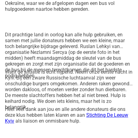
Oekraïne, waar we de afgelopen dagen een bus vol
hulpgoederen naartoe hebben gereden.
Dit prachtige land in oorlog kan alle hulp gebruiken, en
samen met jullie donateurs hebben we een kleine, maar
toch belangrijke bijdrage geleverd. Ruslan Lehkyi van
organisatie Nezlamni Sercya (op de eerste foto in het
midden) heeft maandagmiddag de sleutel van de bus
gekregen en zorgt met zijn organisatie dat de goederen en
de bus bij de mensen terechtkomen die dit het hardste
Want de situatie is echt nijpend. Neem onze eerste nacht in
nodig hebben.
Kyiv. Bij een zware Russische luchtaanval zijn weer
onschuldige burgers omgekomen. Anderen raken gewond,
worden dakloos, of moeten verder zonder hun dierbaren.
De meeste slachtoffers hebben het al niet breed. Hulp is
keihard nodig. We doen iets kleins, maar het is zo
belangrijk.
Heel veel dank aan jou en alle andere donateurs die ons
deze klus hebben laten klaren en aan
Stichting De Leeuw
Kyiv
als liaison en onmisbare hulp.