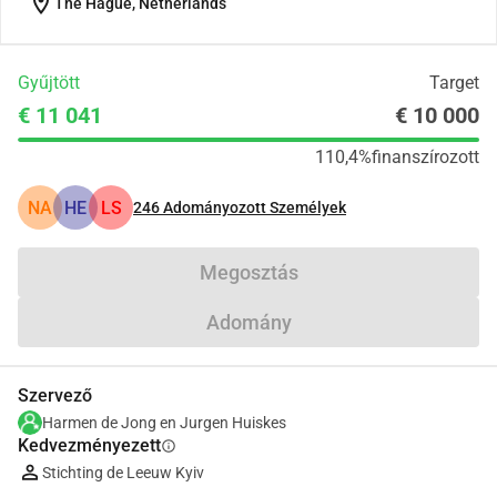
location_on
The Hague, Netherlands
Gyűjtött
Target
€ 11 041
€ 10 000
110,4%
finanszírozott
NA
HE
LS
246
Adományozott Személyek
Megosztás
Adomány
Szervező
Harmen de Jong en Jurgen Huiskes
Kedvezményezett
info
Stichting de Leeuw Kyiv