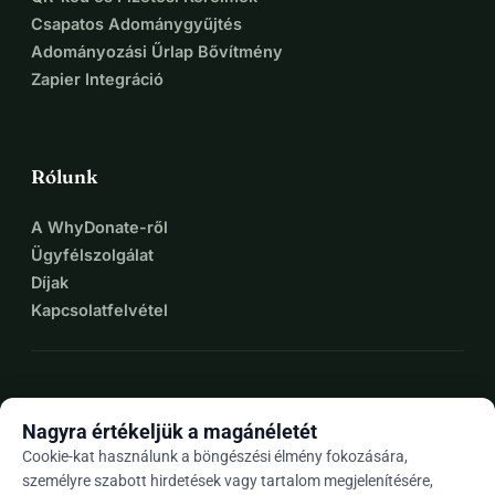
Csapatos Adománygyűjtés
Adományozási Űrlap Bővítmény
Zapier Integráció
Rólunk
A WhyDonate-ről
Ügyfélszolgálat
Díjak
Kapcsolatfelvétel
expand_more
További források
Nagyra értékeljük a magánéletét
Cookie-kat használunk a böngészési élmény fokozására,
személyre szabott hirdetések vagy tartalom megjelenítésére,