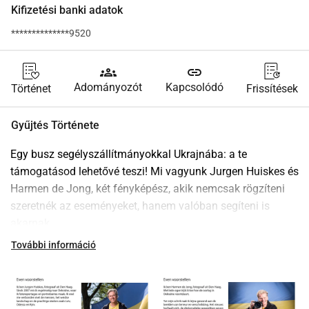
Kifizetési banki adatok
**************9520
groups
link
Adományozót
Kapcsolódó
Történet
Frissítések
Gyűjtés Története
Egy busz segélyszállítmányokkal Ukrajnába: a te 
támogatásod lehetővé teszi! Mi vagyunk Jurgen Huiskes és 
Harmen de Jong, két fényképész, akik nemcsak rögzíteni 
szeretnék az eseményeket, hanem valóban segíteni is 
akarnak.
További információ
Az ANBI 
Stichting De Leeuw Kyiv
 számára szervezünk egy 
roadtripet Ukrajnába. Célunk: 10.000 összegyűjtése egy 
busz megvásárlására, segélyszállítmányokkal való 