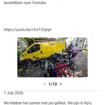
doorklikken naar Youtube.
https://youtu.be/l-DvT2OjnpI
chevron_left
chevron_right
1/10
7 July 2026
We hebben het samen met jou gefikst.
We
zijn in Kyiv,