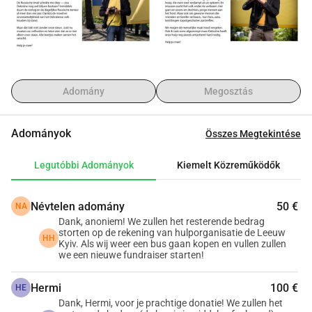
megtöltésére, majd saját magunk eljuttatni Kijevbe, hogy a 
buszt és annak tartalmát adományozzuk.
Az ukrajnai háború továbbra is tart, és a segítség iránti 
igény még mindig nagy. Ezzel a projekttel közvetlen 
támogatást szeretnénk nyújtani. A segélyszállítmányokkal 
Adomány
Megosztás
teli buszt átadjuk a Stichting De Leeuw Kyiv 
munkatársainak. Ez a szervezet tudja a legjobban, hol van 
Adományok
Összes Megtekintése
szükség közvetlen segítségre és támogatásra.
Legutóbbi Adományok
Kiemelt Közreműködők
Mit szükséges?
A projekt megvalósításához 10.000 -t szeretnénk 
Névtelen adomány
50 €
NA
összegyűjteni: megbízható busz vásárlására 
Dank, anoniem! We zullen het resterende bedrag
(Hollandiában), orvosi anyagokra, sürgősségi 
storten op de rekening van hulporganisatie de Leeuw
HH
generátorokra, higiéniai létesítményekre és dízel 
Kyiv. Als wij weer een bus gaan kopen en vullen zullen
we een nieuwe fundraiser starten!
üzemanyagra a buszhoz.
Hermi
100 €
HE
Hogyan segíthetsz?
Dank, Hermi, voor je prachtige donatie! We zullen het