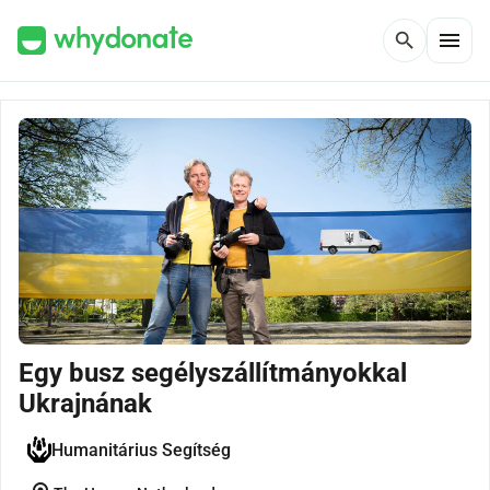
menu
search
Egy busz segélyszállítmányokkal
Ukrajnának
Humanitárius Segítség