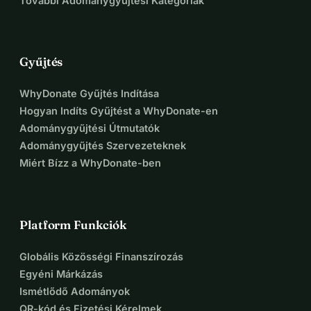
További Adománygyűjtési Kategóriák
Gyűjtés
WhyDonate Gyűjtés Indítása
Hogyan Indíts Gyűjtést a WhyDonate-en
Adománygyűjtési Útmutatók
Adománygyűjtés Szervezeteknek
Miért Bízz a WhyDonate-ben
Platform Funkciók
Globális Közösségi Finanszírozás
Egyéni Márkázás
Ismétlődő Adományok
QR-kód és Fizetési Kérelmek