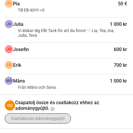
Pia
50 €
PI
Till Elli 40!!!! <3
Julia
1 000 kr
JU
Vi älskar dig Elli! Tack för att du finns! ♡ Lia, Téa, Ina,
Julia, Teva
Josefin
600 kr
JO
Erik
700 kr
ER
Måns
1 000 kr
MÅ
Från Måns och Sana.
Csapatolj össze és csatlakozz ehhez az
adománygyűjtő.
info
Csatlakozás Adománygyűjtő