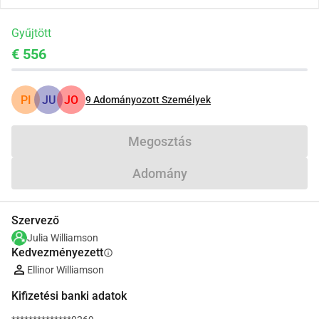
Gyűjtött
€ 556
PI
JU
JO
9
Adományozott Személyek
Megosztás
Adomány
Szervező
Julia Williamson
Kedvezményezett
info
Ellinor Williamson
Kifizetési banki adatok