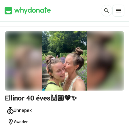
menu
search
Ellinor 40 éves🙌🏼💖✨
Ünnepek
location_on
Sweden