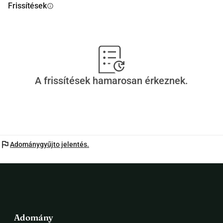
Frissítések
info
A frissítések hamarosan érkeznek.
flag
Adománygyűjto jelentés.
Adomány