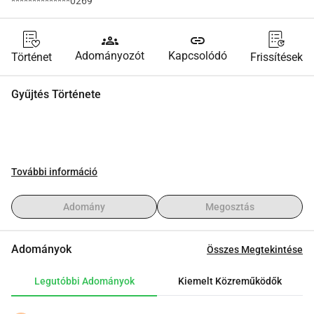
**************0269
groups
link
Adományozót
Kapcsolódó
Történet
Frissítések
Gyűjtés Története
További információ
Adomány
Megosztás
Adományok
Összes Megtekintése
Legutóbbi Adományok
Kiemelt Közreműködők