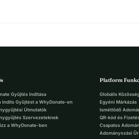
és
Platform Funkc
ate Gyűjtés Indítása
Globális Közösség
 Indíts Gyűjtést a WhyDonate-en
Egyéni Márkázás
ygyűjtési Útmutatók
Ismétlődő Adomá
ygyűjtés Szervezeteknek
QR-kód és Fizeté
Bízz a WhyDonate-ben
Csapatos Adomán
Adományozási Űr