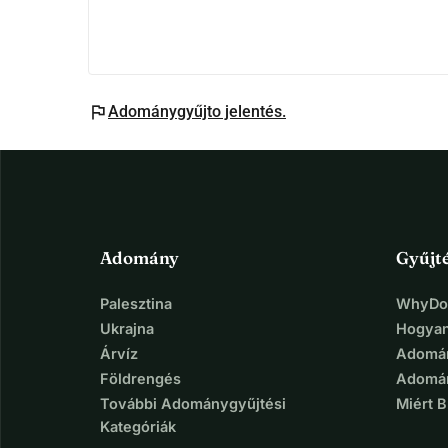
flag
Adománygyűjto jelentés.
Adomány
Gyűjt
Palesztina
WhyDon
Ukrajna
Hogyan
Árvíz
Adomán
Földrengés
Adomán
További Adománygyűjtési
Miért 
Kategóriák