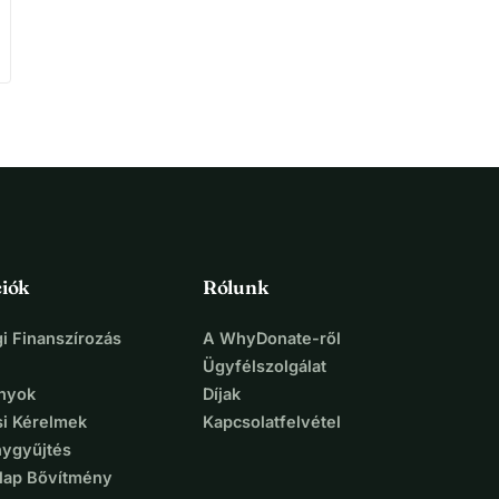
iók
Rólunk
i Finanszírozás
A WhyDonate-ről
Ügyfélszolgálat
nyok
Díjak
si Kérelmek
Kapcsolatfelvétel
ygyűjtés
lap Bővítmény