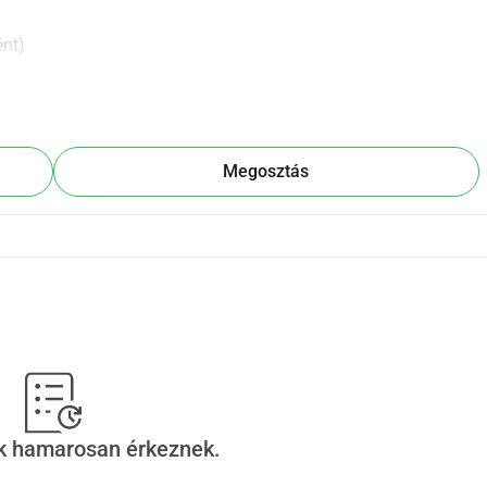
ént)
 útján (ártatlan kéz által).
en Kanker javára kerül felhasználásra.
Megosztás
ek hamarosan érkeznek.