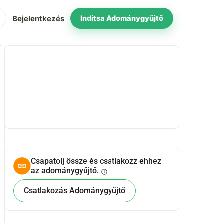
ch
Bejelentkezés
Indítsa Adománygyűjtő
Megosztás
Adomány
Csapatolj össze és csatlakozz ehhez
az adománygyűjtő.
info
Csatlakozás Adománygyűjtő