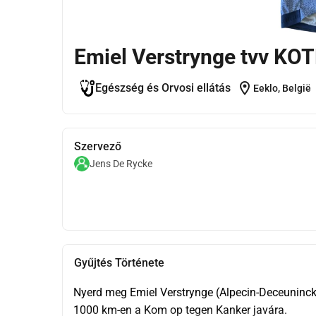
Emiel Verstrynge tvv KO
location_on
Egészség és Orvosi ellátás
Eeklo, België
Szervező
Jens De Rycke
Gyűjtés Története
Nyerd meg Emiel Verstrynge (Alpecin-Deceuninck)
1000 km-en a Kom op tegen Kanker javára.