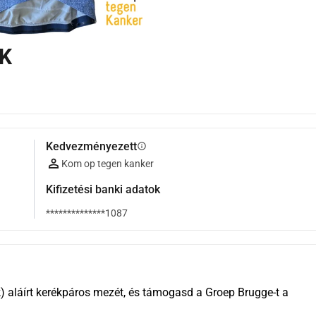
TK
Kedvezményezett
info
Kom op tegen kanker
Kifizetési banki adatok
**************1087
 aláírt kerékpáros mezét, és támogasd a Groep Brugge-t a 