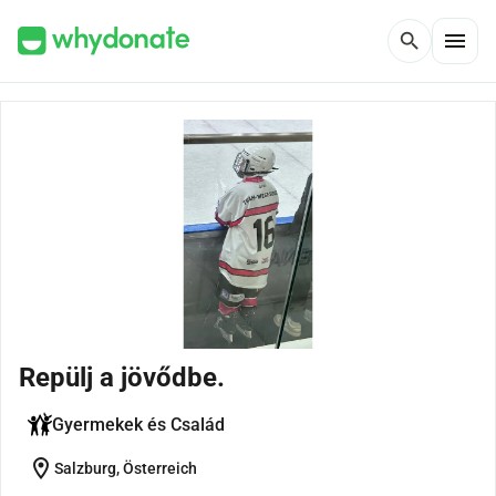
menu
search
Repülj a jövődbe.
Gyermekek és Család
location_on
Salzburg, Österreich