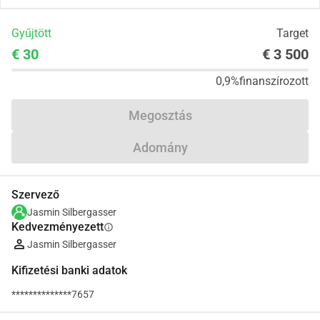
Gyűjtött
Target
€ 30
€ 3 500
0,9%
finanszírozott
Megosztás
Adomány
Szervező
Jasmin Silbergasser
Kedvezményezett
info
Jasmin Silbergasser
Kifizetési banki adatok
**************7657