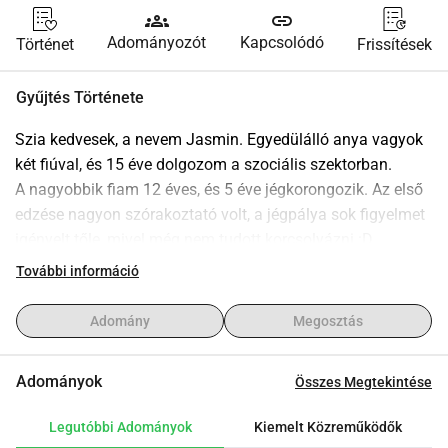
groups
link
Adományozót
Kapcsolódó
Történet
Frissítések
Gyűjtés Története
Szia kedvesek, a nevem Jasmin. Egyedülálló anya vagyok 
két fiúval, és 15 éve dolgozom a szociális szektorban.
A nagyobbik fiam 12 éves, és 5 éve jégkorongozik. Az első 
edzése nagyon szórakoztató volt, a jégpálya sok figyelmet 
igényelt tőle, mivel még nem tudott korcsolyázni :D.
További információ
Azonban a fejlődés, amin eddig átment, nem valamilyen 
táborból jött, hanem a kitartása és akarata tette őt az egyik 
Adomány
Megosztás
legjobb játékossá. Ő a nagy példaképem a fegyelem és a 
kitartás terén.
Adományok
Összes Megtekintése
De a tehetség önmagában nem elegendő ahhoz, hogy 
Legutóbbi Adományok
Kiemelt Közreműködők
megélhessük a jégkorong csodálatos élményeit, amiért is 