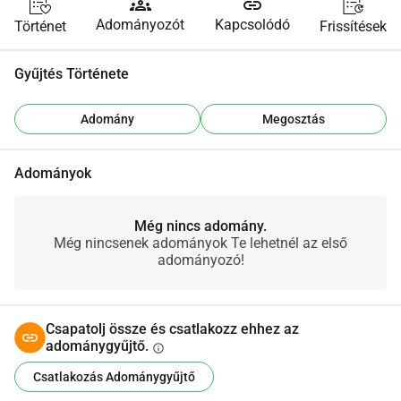
groups
link
Adományozót
Kapcsolódó
Történet
Frissítések
Gyűjtés Története
Adomány
Megosztás
Adományok
Még nincs adomány.
Még nincsenek adományok Te lehetnél az első
adományozó!
Csapatolj össze és csatlakozz ehhez az
adománygyűjtő.
info
Csatlakozás Adománygyűjtő