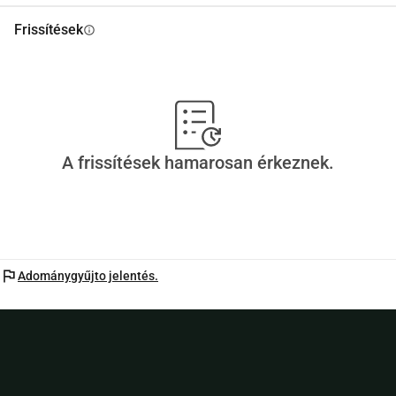
Frissítések
info
A frissítések hamarosan érkeznek.
flag
Adománygyűjto jelentés.