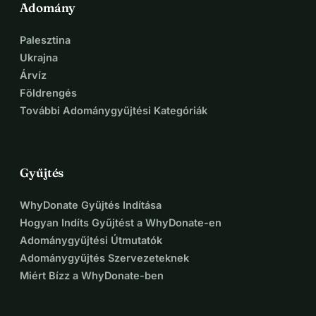
Adomány
Palesztina
Ukrajna
Árvíz
Földrengés
További Adománygyűjtési Kategóriák
Gyűjtés
WhyDonate Gyűjtés Indítása
Hogyan Indíts Gyűjtést a WhyDonate-en
Adománygyűjtési Útmutatók
Adománygyűjtés Szervezeteknek
Miért Bízz a WhyDonate-ben