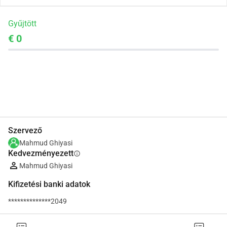
Gyűjtött
€ 0
Megosztás
Adomány
Szervező
Mahmud Ghiyasi
Kedvezményezett
info
Mahmud Ghiyasi
Kifizetési banki adatok
**************2049