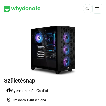
menu
search
Születésnap
Gyermekek és Család
location_on
Elmshorn, Deutschland