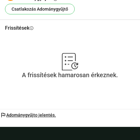
állatoknak az életében. Megérdemlik ezt. És te segítesz, 
Csatlakozás Adománygyűjtő
hogy ez lehetséges legyen!
Frissítések
info
A frissítések hamarosan érkeznek.
flag
Adománygyűjto jelentés.