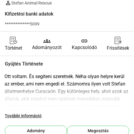
Stefan Animal Rescue
Kifizetési banki adatok
**************5099
groups
link
Adományozót
Kapcsolódó
Történet
Frissítések
Gyűjtés Története
Ott voltam. És segíteni szeretnék. Néha olyan helyre kerül 
az ember, ami nem engedi el. Számomra ilyen volt Stefan 
állatmenhelye Curacaón. Egy különleges hely, ahol azok az 
állatok, akik máshol nem találnak menedéket, második 
esélyt kapnak. Nem azért, mert könnyű. Hanem mert ez a 
kötelesség. Saját szememmel láttam: Kutyák, akiket 
További információ
kidobtak, és egyszerűen a kapu előtt hagytak. Szamarak, 
akiket sérülten vagy éhezve találnak. Teknősök, tyúkok, egy 
Adomány
Megosztás