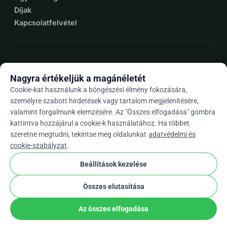
Díjak
Kapcsolatfelvétel
expand_more
További források
Nagyra értékeljük a magánéletét
Cookie-kat használunk a böngészési élmény fokozására,
személyre szabott hirdetések vagy tartalom megjelenítésére,
valamint forgalmunk elemzésére. Az "Összes elfogadása" gombra
arrow_drop_down
Hu
kattintva hozzájárul a cookie-k használatához. Ha többet
szeretne megtudni, tekintse meg oldalunkat
adatvédelmi és
★★★★★
4,9 / 5 több mint 500 értékelés alapján
cookie-szabályzat
.
Beállítások kezelése
© 2012–2026
WhyDonate
Adatvédelem és sütik
Összes elutasítása
cookie
Általános szerződési feltételek
Cookie Beállítások
stripe
Európában Készült
★
Ellenőrzött Partner
check
Az összes elfogadása
Megosztás
Adomány