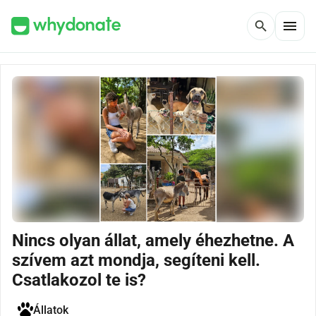
menu
search
Nincs olyan állat, amely éhezhetne. A
szívem azt mondja, segíteni kell.
Csatlakozol te is?
Állatok