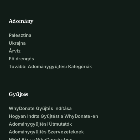
Adomány
Palesztina
Ukrajna
Árvíz
Földrengés
További Adománygyűjtési Kategóriák
Gyűjtés
WhyDonate Gyűjtés Indítása
Hogyan Indíts Gyűjtést a WhyDonate-en
Adománygyűjtési Útmutatók
Adománygyűjtés Szervezeteknek
Miért Bízz a WhyDonate-ben