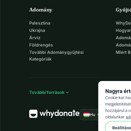
fejlesztése révén.
Adomány
Gyűjt
Palesztina
WhyDon
Ukrajna
Hogyan
Árvíz
Adomán
Földrengés
Adomán
További Adománygyűjtési
Miért 
Kategóriák
Nagyra ért
expand_more
További források
Cookie-kat ha
megjelenítésé
hozzájárul a 
arrow_drop_down
★★★★★
Hu
4,
oldalunkat
ad
Beállítás