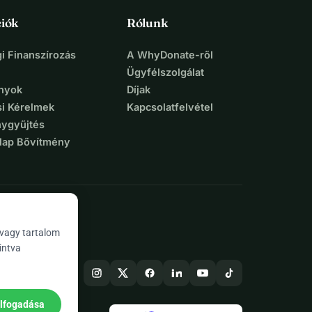
iók
Rólunk
i Finanszírozás
A WhyDonate-ről
Ügyfélszolgálat
nyok
Díjak
si Kérelmek
Kapcsolatfelvétel
ygyűjtés
lap Bővítmény
 vagy tartalom
intva
elfogadása