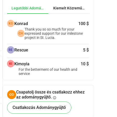
Legutóbbi Adományok
Kiemelt Közreműködők
Konrad
100 $
KO
Thank you so so much for your
expressed support for our milestone
CH
project in St. Lucia.
Rescue
5 $
RE
Kimoyia
10 $
KI
For the betterment of our health and
service
Csapatolj össze és csatlakozz ehhez
az adománygyűjtő.
info
Csatlakozás Adománygyűjtő