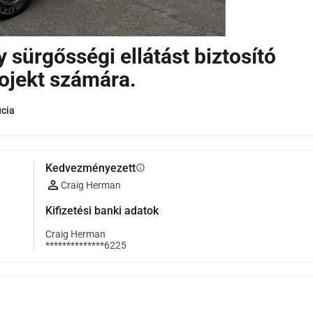
 sürgősségi ellátást biztosító
rojekt számára.
ucia
Kedvezményezett
info
Craig Herman
Kifizetési banki adatok
Craig Herman
**************6225