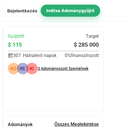
ch
Bejelentkezés
Indítsa Adománygyűjtő
Gyűjtött
Target
$ 115
$ 285 000
307
Hátralévő napok
0%
finanszírozott
KO
RE
KI
3
Adományozott Személyek
Megosztás
Adomány
Összes Megtekintése
Adományok