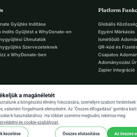
és
Platform Funkc
ate Gyűjtés Indítása
Globális Közösség
 Indíts Gyűjtést a WhyDonate-en
Egyéni Márkázás
ygyűjtési Útmutatók
Ismétlődő Adomá
ygyűjtés Szervezeteknek
QR-kód és Fizeté
Bízz a WhyDonate-ben
Csapatos Adomán
Adományozási Űr
Zapier Integráció
ékeljük a magánéletét
sználunk a böngészési élmény fokozására, személyre szabott hirdetések
re, valamint forgalmunk elemzésére. Az "Összes elfogadása" gombra katt
cookie-k használatához. Ha többet szeretne megtudni, tekintse meg
9 / 5 több mint 500 értékelés alapján
atvédelmi és cookie-szabályzat
.
ok kezelése
Összes elutasítása
Az összes 