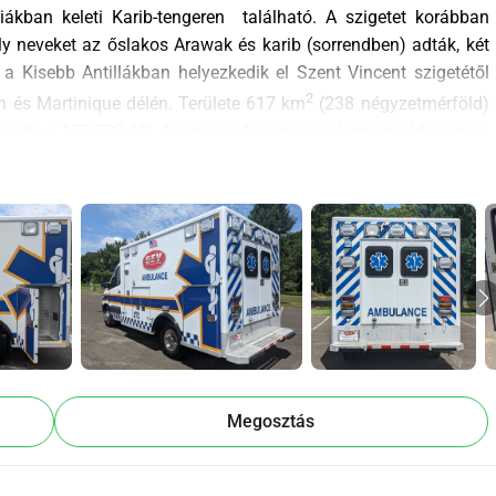
 egy szigeti ország az Nyugati-Indiákban keleti Karib-tengeren  található. A szigetet korábban 
y neveket az őslakos Arawak és karib (sorrendben) adták, két 
a Kisebb Antillákban helyezkedik el Szent Vincent szigetétől 
2
 és Martinique délén. Területe 617 km
 (238 négyzetmérföld) 
ladja a 180,000 főt. Az ország fővárosa és legnagyobb városa 
ezték el. Szent Lucia az egyetlen nő után elnevezett szuverén 
 nő után kapta nevét (Írország egy istennőről kapta a nevét). A 
 szenvedtek az szigeten december 13-án, Szent Luca ünnepén, 
 Egy 1520-as vatikáni térkép Sancta Lucia néven tünteti fel a 
 a korai spanyol felfedezők nevezték el.
lgáltatások beszerzésére, szállítására és vámkezelésére fogják 
Megosztás
mára elérhetővé váljanak a sürgősségi ellátási szolgáltatások 
előkórházi ellátás a szigeten.
sérültek kezelésének támogatására is használják majd, 