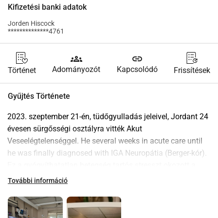
Kifizetési banki adatok
Jorden Hiscock
**************4761
groups
link
Adományozót
Kapcsolódó
Történet
Frissítések
Gyűjtés Története
2023. szeptember 21-én, tüdőgyulladás jeleivel, Jordant 24 
évesen sürgősségi osztályra vitték Akut 
Veseelégtelenséggel. He several weeks in acute care until 
he was finally diagnosed with IGA Neuropátia (Berger-kór). 
Ez a gyógyíthatatlan betegség tartós stresszt okozott a 
testében, amely tönkretette a veséit, azok normális 
További információ
működésének 10%-ára csökkentve. További problémákat is 
okozott, beleértve a megnagyobbodott szívkamrákat és egy 
gyomorfekélyt. Most vesetranszplantációra és egész életen 