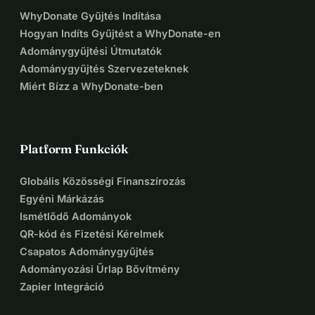
adományoddal.
WhyDonate Gyűjtés Indítása
Hogyan Indíts Gyűjtést a WhyDonate-en
Adománygyűjtési Útmutatók
Adománygyűjtés Szervezeteknek
Miért Bízz a WhyDonate-ben
Platform Funkciók
Globális Közösségi Finanszírozás
Egyéni Márkázás
Ismétlődő Adományok
QR-kód és Fizetési Kérelmek
Csapatos Adománygyűjtés
Adományozási Űrlap Bővítmény
Zapier Integráció