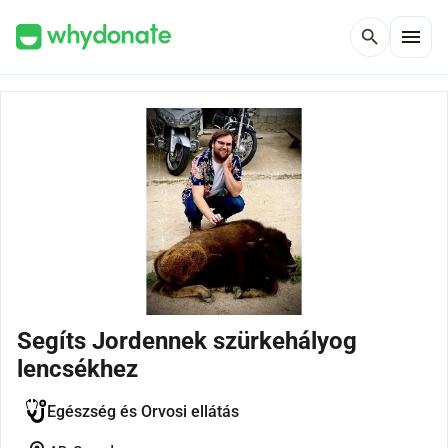
menu
search
Segíts Jordennek szürkehályog
lencsékhez
Egészség és Orvosi ellátás