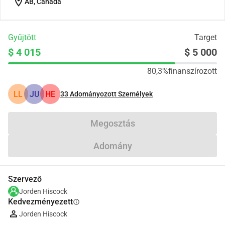
location_on
AB, Canada
Gyűjtött
Target
$ 4 015
$ 5 000
80,3%
finanszírozott
LL
JU
HE
33
Adományozott Személyek
Megosztás
Adomány
Szervező
Jorden Hiscock
Kedvezményezett
info
Jorden Hiscock