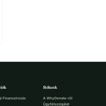
iók
Rólunk
i Finanszírozás
A WhyDonate-ről
Ügyfélszolgálat