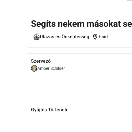
Segíts nekem másokat seg
location_on
Utazás és Önkéntesség
Haïti
Szervező
Amber Schilder
Gyűjtés Története