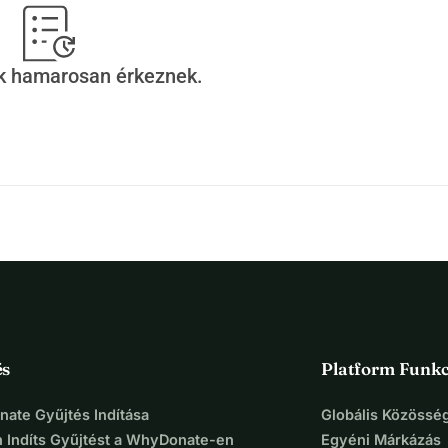
ek hamarosan érkeznek.
és
Platform Funkc
ate Gyűjtés Indítása
Globális Közösség
 Indíts Gyűjtést a WhyDonate-en
Egyéni Márkázás