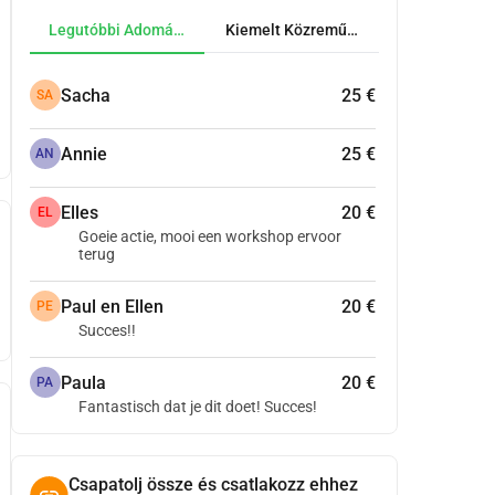
Legutóbbi Adományok
Kiemelt Közreműködők
Sacha
25 €
SA
Annie
25 €
AN
Elles
20 €
EL
Goeie actie, mooi een workshop ervoor
terug
Paul en Ellen
20 €
PE
Succes!!
Paula
20 €
PA
Fantastisch dat je dit doet! Succes!
Csapatolj össze és csatlakozz ehhez