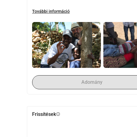
További információ
Adomány
Frissítések
info