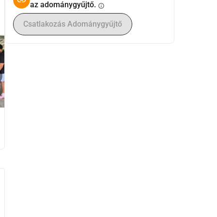
az adománygyűjtő.
info
Csatlakozás Adománygyűjtő