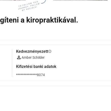
íteni a kiropraktikával.
Kedvezményezett
info
Amber Schilder
Kifizetési banki adatok
**************8074