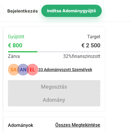
ch
Bejelentkezés
Indítsa Adománygyűjtő
Gyűjtött
Target
€ 800
€ 2 500
Zárva
32%
finanszírozott
SA
AN
EL
33
Adományozott Személyek
Megosztás
Adomány
Összes Megtekintése
Adományok