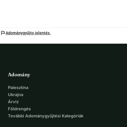
flag
Adománygyűjto jelentés.
Adomány
Palesztina
Ukrajna
Árvíz
Földrengés
További Adománygyűjtési Kategóriák