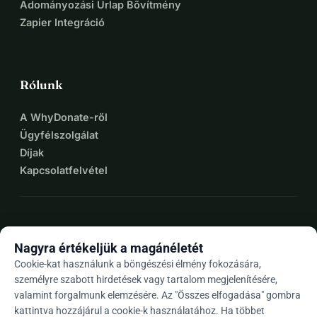
Adományozási Űrlap Bővítmény
Zapier Integráció
Rólunk
A WhyDonate-ről
Ügyfélszolgálat
Díjak
Kapcsolatfelvétel
expand_more
További források
Nagyra értékeljük a magánéletét
Cookie-kat használunk a böngészési élmény fokozására,
személyre szabott hirdetések vagy tartalom megjelenítésére,
valamint forgalmunk elemzésére. Az "Összes elfogadása" gombra
arrow_drop_down
Hu
kattintva hozzájárul a cookie-k használatához. Ha többet