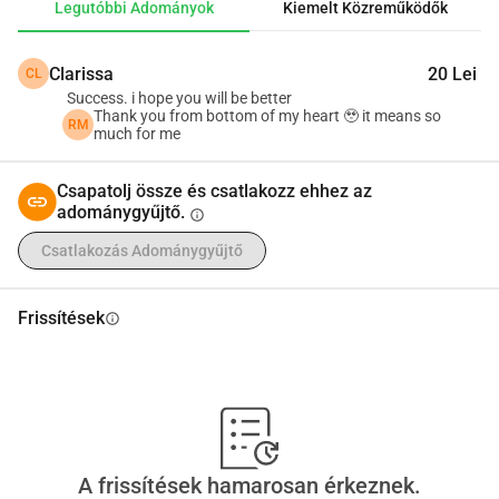
Legutóbbi Adományok
Kiemelt Közreműködők
nehéz helyzetet.
Clarissa
20 Lei
CL
Köszönöm szépen, hogy elolvastad a történetemet. A 
Success. i hope you will be better
támogatásod mindent jelent.
Thank you from bottom of my heart 🥹 it means so
RM
much for me
Csapatolj össze és csatlakozz ehhez az
adománygyűjtő.
info
Csatlakozás Adománygyűjtő
Frissítések
info
A frissítések hamarosan érkeznek.