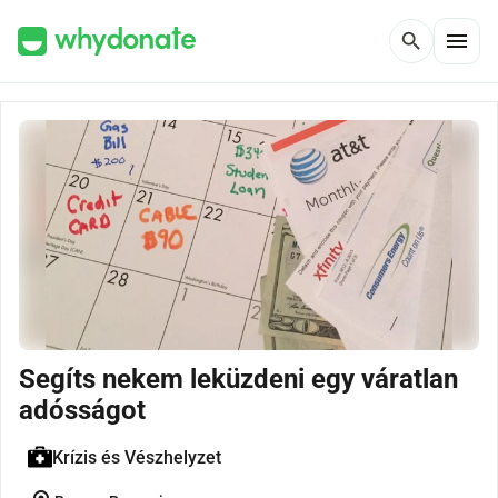
menu
search
Segíts nekem leküzdeni egy váratlan
adósságot
Krízis és Vészhelyzet