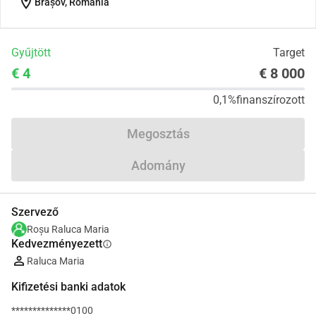
location_on
Brașov, Romania
Gyűjtött
Target
€ 4
€ 8 000
0,1%
finanszírozott
Megosztás
Adomány
Szervező
Roșu Raluca Maria
Kedvezményezett
info
Raluca Maria
Kifizetési banki adatok
**************0100