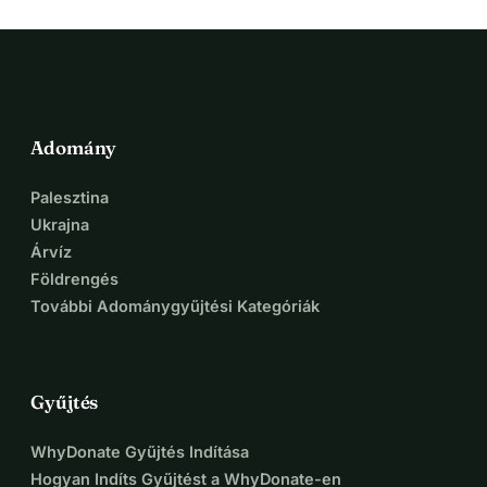
Adomány
Palesztina
Ukrajna
Árvíz
Földrengés
További Adománygyűjtési Kategóriák
Gyűjtés
WhyDonate Gyűjtés Indítása
Hogyan Indíts Gyűjtést a WhyDonate-en