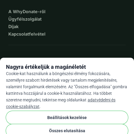
A WhyDonate-ről
Ügyfélszolgálat
Díjak
Kapcsolatfelvétel
expand_more
További források
Nagyra értékeljük a magánéletét
Cookie-kat használunk a böngészési élmény fokozására,
személyre szabott hirdetések vagy tartalom megjelenítésére,
valamint forgalmunk elemzésére. Az "Összes elfogadása" gombra
arrow_drop_down
Hu
kattintva hozzájárul a cookie-k használatához. Ha többet
szeretne megtudni, tekintse meg oldalunkat
adatvédelmi és
★★★★★
4,9 / 5 több mint 500 értékelés alapján
cookie-szabályzat
.
Beállítások kezelése
© 2012–2026
WhyDonate
Adatvédelem és sütik
Összes elutasítása