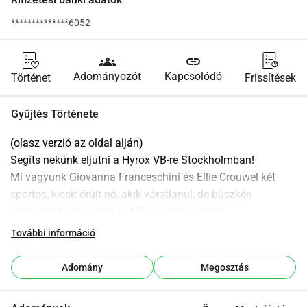
**************6052
groups
link
Adományozót
Kapcsolódó
Történet
Frissítések
Gyűjtés Története
(olasz verzió az oldal alján)
Segíts nekünk eljutni a Hyrox VB-re Stockholmban!
Mi vagyunk Giovanna Franceschini és Ellie Crouwel két 
sportos, kicsit őrült nő, akik váratlanul, de büszkén 
kvalifikálták magukat a 2026-os Hyrox VB-re 
Stockholmban a Double Woman Pro (55-59 év) 
További információ
kategóriában!
Adomány
Megosztás
Úgy kezdődött, mint egy vicc: Egyszer csinálunk Hyroxot. 
És igen részt vettünk Maastrichtban.