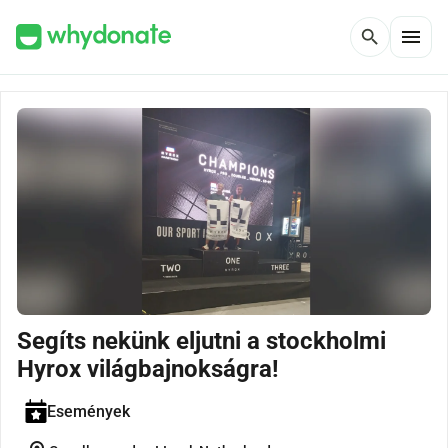
menu
search
Segíts nekünk eljutni a stockholmi
Hyrox világbajnokságra!
Események