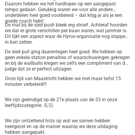
Daarom hebben we het hardlopen op een aangepast
nekünk átlépni a célvonalat Stockholmban és egyben 
tempo gedaan. Gelukkig waren we voor alle andere
támogass egy szép helyi célt.
onderdelen heel goed voorbereid – dat krijg je als je een
Köszönjük a szívedből jövő támogatásodat !
goede coach hebt!
De mat bij de sled push bleek erg stroef. Achteraf hoorden
Giovanna & Ellie
we dat er grote verschillen per baan waren, wat jammer is.
Dit lijkt een aspect waar de Hyrox-organisatie nog stappen
in kan zetten.
De sled pull ging daarentegen heel goed. We hebben op
geen enkele station penalties of waarschuwingen gekregen
en bij de wallballs kregen we zelfs een compliment van de
judge dat ze er perfect uitzagen.
Onze tijd van Maastricht hebben we met maar liefst 15
minuten verbeterd!!!
We zijn geëindigd op de 27e plaats van de 33 in onze
leeftijdscategorie. 💪🏻
We zijn ontzettend trots op wat we samen hebben
neergezet en op de manier waarop we deze uitdaging
hebben aangepakt.