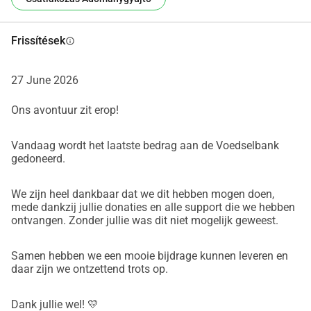
Minden hozzájárulás, nagy vagy kicsi, számít. Segíts 
Frissítések
info
nekünk átlépni a célvonalat Stockholmban és egyben 
támogass egy szép helyi célt.
Köszönjük a támogatásodat !
27 June 2026
Giovanna & Ellie
Ons avontuur zit erop!
***
Vandaag wordt het laatste bedrag aan de Voedselbank
olasz verzió🤌
gedoneerd.
Segíts nekünk eljutni a Hyrox Világbajnokságra 
Stockholmban!
We zijn heel dankbaar dat we dit hebben mogen doen,
Mi vagyunk Giovanna Franceschini és Ellie Crouwel két 
mede dankzij jullie donaties en alle support die we hebben
sportos és kicsit őrült nő, akik váratlanul, de nagy 
ontvangen. Zonder jullie was dit niet mogelijk geweest.
büszkeséggel kvalifikálták magukat a 2026-os Hyrox 
Világbajnokságra Stockholmban a Double Woman Pro (55-
Samen hebben we een mooie bijdrage kunnen leveren en
59 év) kategóriában!
daar zijn we ontzettend trots op.
Minden egy viccként kezdődött: Egyszer csinálunk Hyroxot. 
És igen részt vettünk Maastrichtban.
Dank jullie wel! 💛