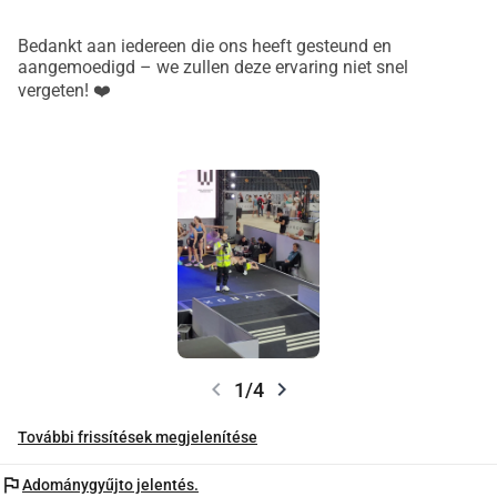
Bedankt aan iedereen die ons heeft gesteund en
aangemoedigd – we zullen deze ervaring niet snel
vergeten! ❤️
chevron_left
chevron_right
1/4
További frissítések megjelenítése
flag
Adománygyűjto jelentés.