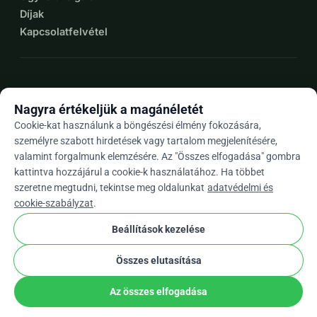
Díjak
Kapcsolatfelvétel
expand_more
További források
Nagyra értékeljük a magánéletét
Cookie-kat használunk a böngészési élmény fokozására,
személyre szabott hirdetések vagy tartalom megjelenítésére,
valamint forgalmunk elemzésére. Az "Összes elfogadása" gombra
arrow_drop_down
Hu
kattintva hozzájárul a cookie-k használatához. Ha többet
szeretne megtudni, tekintse meg oldalunkat
adatvédelmi és
★★★★★
4,9 / 5 több mint 500 értékelés alapján
cookie-szabályzat
.
Beállítások kezelése
© 2012–2026
WhyDonate
Adatvédelem és sütik
Összes elutasítása
cookie
Általános szerződési feltételek
Cookie Beállítások
stripe
Európában Készült
★
Ellenőrzött Partner
check
Az összes elfogadása
Megosztás
Adomány