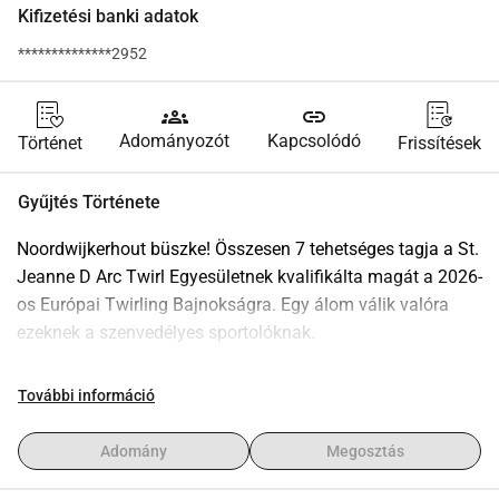
Kifizetési banki adatok
**************2952
groups
link
Adományozót
Kapcsolódó
Történet
Frissítések
Gyűjtés Története
Noordwijkerhout büszke! Összesen 7 tehetséges tagja a St. 
Jeanne D Arc Twirl Egyesületnek kvalifikálta magát a 2026-
os Európai Twirling Bajnokságra. Egy álom válik valóra 
ezeknek a szenvedélyes sportolóknak.
​A cél: Ragyogni a legmagasabb színpadon.
További információ
​2026. április 1. és 5. között zajlik az EK az Eindhoveni 
Beltéri Sportközpontban. Egyesületünk ott erősen 
Adomány
Megosztás
képviselteti magát: