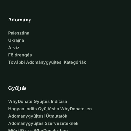
Adomány
Palesztina
Ukrajna
Árvíz
Földrengés
További Adománygyűjtési Kategóriák
Gyűjtés
WhyDonate Gyűjtés Indítása
Hogyan Indíts Gyűjtést a WhyDonate-en
Adománygyűjtési Útmutatók
Adománygyűjtés Szervezeteknek
Miért Bízz a WhyDonate-ben