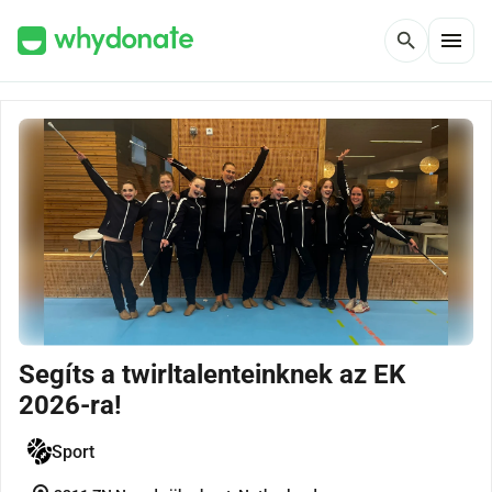
menu
search
Segíts a twirltalenteinknek az EK
2026-ra!
Sport