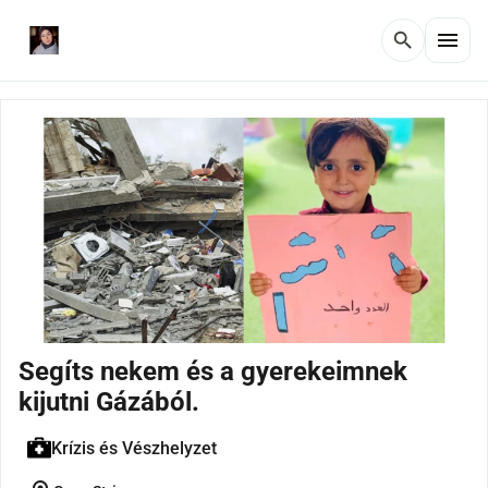
menu
search
Segíts nekem és a gyerekeimnek
kijutni Gázából.
Krízis és Vészhelyzet