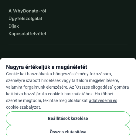
A WhyDonate-ről
Ügyfélszolgálat
Díjak
Kapcsolatfelvétel
expand_more
További források
Nagyra értékeljük a magánéletét
Cookie-kat használunk a böngészési élmény fokozására,
személyre szabott hirdetések vagy tartalom megjelenítésére,
valamint forgalmunk elemzésére. Az "Összes elfogadása" gombra
arrow_drop_down
Hu
kattintva hozzájárul a cookie-k használatához. Ha többet
szeretne megtudni, tekintse meg oldalunkat
adatvédelmi és
★★★★★
4,9 / 5 több mint 500 értékelés alapján
cookie-szabályzat
.
Beállítások kezelése
© 2012–2026
WhyDonate
Adatvédelem és sütik
Összes elutasítása
cookie
Általános szerződési feltételek
Cookie Beállítások