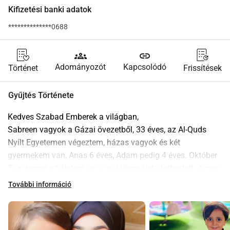
Kifizetési banki adatok
**************0688
groups
link
Adományozót
Kapcsolódó
Történet
Frissítések
Gyűjtés Története
Kedves Szabad Emberek a világban,
Sabreen vagyok a Gázai övezetből, 33 éves, az Al-Quds 
Nyílt Egyetemen végeztem, házas vagyok és két 
gyermekem van, Anas 6 éves, Adam pedig 4 éves. Október 
7-én reggel az életem és a családom élete felfordult. Aznap 
reggel hirtelen el kezdtek zúgni a rakéták, és ez soha nem 
További információ
állt meg. Megfélemlítve és ijedten éltük át a pillanatot, a 
gyerekek sikítani kezdtek, majd kénytelenek voltunk a 
Gázai övezet déli részére költözni Rafah-ba, miután az 