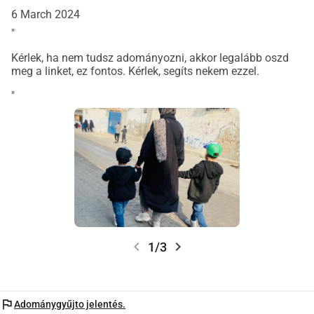
az életünket. Köszönjük mindenkinek a kedvességet és a 
6 March 2024
támogatást. Ha nem tudsz adományozni, kérlek, oszd meg 
"
ezt a barátaiddal.
Kérlek, ha nem tudsz adományozni, akkor legalább oszd
meg a linket, ez fontos. Kérlek, segíts nekem ezzel.
"
chevron_left
chevron_right
1/3
flag
Adománygyűjto jelentés.