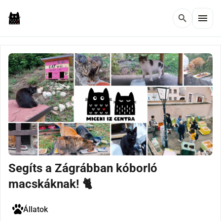
menu
search
Segíts a Zágrábban kóborló
macskáknak! 🐈
Állatok