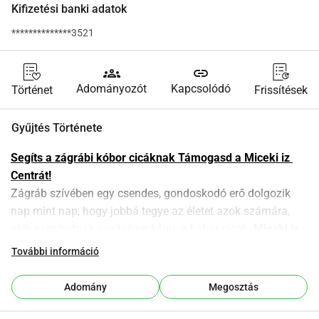
Kifizetési banki adatok
**************3521
groups
link
Adományozót
Kapcsolódó
Történet
Frissítések
Gyűjtés Története
Segíts a zágrábi kóbor cicáknak Támogasd a Miceki iz 
Centrát!
Zágráb szívében egy csendes, gondoskodó erő dolgozik 
nap mint nap, hogy jobbá tegye az életet azok számára, 
akik nem tudnak segítséget kérni: a kóbor cicák. 
Miceki iz 
Centra
 egy kis nonprofit szervezet, amely nagy szívvel 
További információ
menti, eteti, kezeli és védi a város központjában élő kóbor 
cicákat.
Adomány
Megosztás
Gondoskodunk 
kb. hatvan kóbor cicáról
 közülük néhány 
sérült, elhagyott, éhes vagy beteg. A sterilizációs 