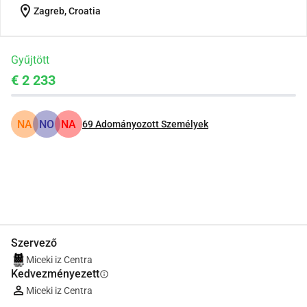
location_on
Zagreb, Croatia
Gyűjtött
€ 2 233
NA
NO
NA
69
Adományozott Személyek
Megosztás
Adomány
Szervező
Miceki iz Centra
Kedvezményezett
info
Miceki iz Centra