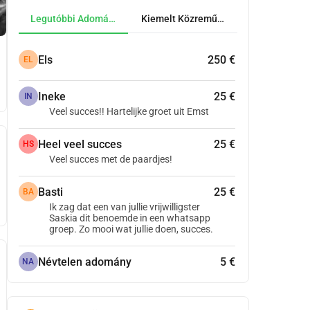
Legutóbbi Adományok
Kiemelt Közreműködők
Els
250 €
EL
Ineke
25 €
IN
Veel succes!! Hartelijke groet uit Emst
Heel veel succes
25 €
HS
Veel succes met de paardjes!
Basti
25 €
BA
Ik zag dat een van jullie vrijwilligster
Saskia dit benoemde in een whatsapp
groep. Zo mooi wat jullie doen, succes.
Névtelen adomány
5 €
NA