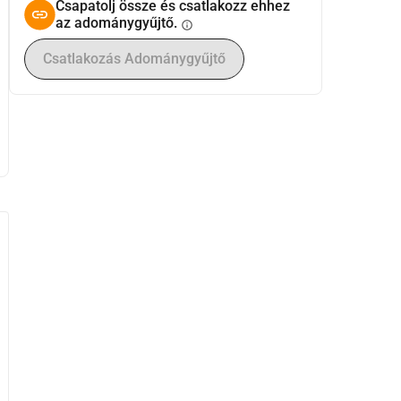
Csapatolj össze és csatlakozz ehhez
az adománygyűjtő.
info
Csatlakozás Adománygyűjtő