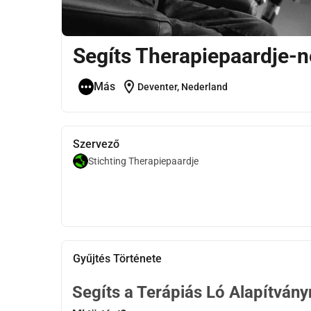
Segíts Therapiepaardje-ne
location_on
Más
Deventer, Nederland
Szervező
Stichting Therapiepaardje
Gyűjtés Története
Segíts a Terápiás Ló Alapítványn