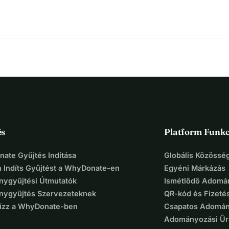
nt mielőbb rendbe hozzunk.
k.
nkánkat!
ében,
s
és
Platform Funkc
ate Gyűjtés Indítása
Globális Közösség
 Indíts Gyűjtést a WhyDonate-en
Egyéni Márkázás
ygyűjtési Útmutatók
Ismétlődő Adomá
ygyűjtés Szervezeteknek
QR-kód és Fizeté
Bízz a WhyDonate-ben
Csapatos Adomán
Adományozási Űr