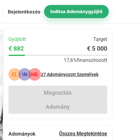
ch
Bejelentkezés
Indítsa Adománygyűjtő
Gyűjtött
Target
€ 882
€ 5 000
17,6%
finanszírozott
EL
IN
HS
27
Adományozott Személyek
Megosztás
Adomány
Összes Megtekintése
Adományok