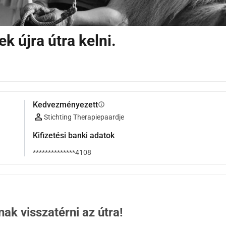
k újra útra kelni.
Kedvezményezett
info
Stichting Therapiepaardje
Kifizetési banki adatok
**************4108
ak visszatérni az útra!