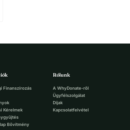
iók
Rólunk
i Finanszírozás
A WhyDonate-ről
Ügyfélszolgálat
nyok
Díjak
si Kérelmek
Kapcsolatfelvétel
ygyűjtés
lap Bővítmény