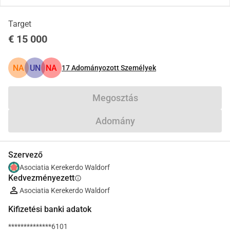
Target
€ 15 000
NA
UN
NA
17
Adományozott Személyek
Megosztás
Adomány
Szervező
Asociatia Kerekerdo Waldorf
Kedvezményezett
info
Asociatia Kerekerdo Waldorf
Kifizetési banki adatok
**************6101