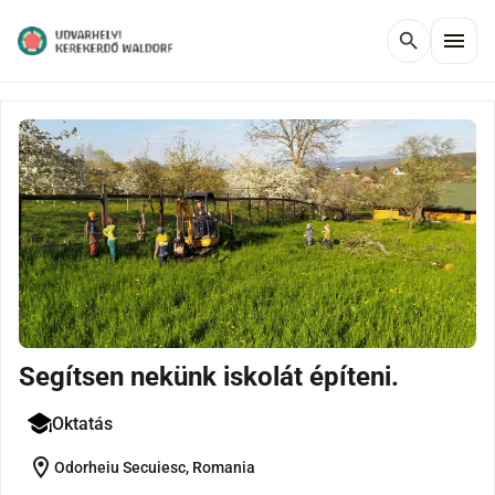
menu
search
Segítsen nekünk iskolát építeni.
Oktatás
location_on
Odorheiu Secuiesc, Romania