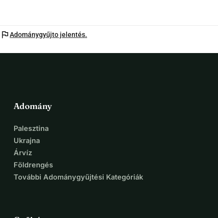
flag
Adománygyűjto jelentés.
Adomány
Palesztina
Ukrajna
Árvíz
Földrengés
További Adománygyűjtési Kategóriák