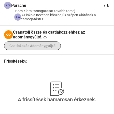
Porsche
7 €
PO
Bors Klara tamogatasat tovabbitom :)
Az iskola nevében köszönjük szépen Klárának a
AW
támogatást! O.
Csapatolj össze és csatlakozz ehhez az
adománygyűjtő.
info
Csatlakozás Adománygyűjtő
Frissítések
info
A frissítések hamarosan érkeznek.