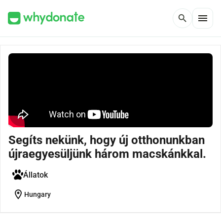
menu
search
Segíts nekünk, hogy új otthonunkban
újraegyesüljünk három macskánkkal.
Állatok
location_on
Hungary