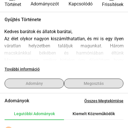
Adományozót
Kapcsolódó
Történet
Frissítések
Gyűjtés Története
Kedves barátok és állatok barátai,
Az élet olykor nagyon kiszámíthatatlan, és mi is egy ilyen 
váratlan helyzetben találjuk magunkat. Három 
macskánkkal békében és harmóniában éltünk 
Magyarországon, amikor hirtelen úgy döntöttem, hogy 
Ázsiába költözöm, hogy magyar nyelvet és magyar kultúrát 
További információ
tanítsak egy helyi egyetemen. Már elköltöztünk Ázsiába, 
azonban az állatokat nem tudtuk magunkkal hozni, és 
Adomány
Megosztás
ideiglenes gondozásba kellett adni őket. Fizetjük a 
macskák szállását és élelmét, ami nagyon megterheli a 
Adományok
Összes Megtekintése
pénzügyi forrásainkat, hogy új otthonunkban újra együtt 
lehessünk velük, mert nagyon hiányoznak nekünk.
Legutóbbi Adományok
Kiemelt Közreműködők
Kik vagyunk?
Mi egy magyar család vagyunk: Krisztina (Christine), Milan 