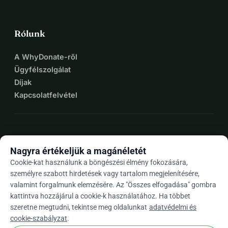
Rólunk
A WhyDonate-ről
Ügyfélszolgálat
Díjak
Kapcsolatfelvétel
expand_more
További források
Nagyra értékeljük a magánéletét
Cookie-kat használunk a böngészési élmény fokozására,
személyre szabott hirdetések vagy tartalom megjelenítésére,
valamint forgalmunk elemzésére. Az "Összes elfogadása" gombra
arrow_drop_down
Hu
kattintva hozzájárul a cookie-k használatához. Ha többet
szeretne megtudni, tekintse meg oldalunkat
adatvédelmi és
★★★★★
4,9 / 5 több mint 500 értékelés alapján
cookie-szabályzat
.