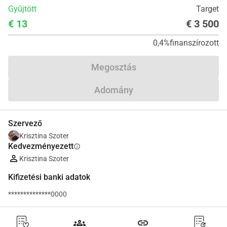
Gyűjtött
Target
€ 13
€ 3 500
0,4%
finanszírozott
Megosztás
Adomány
Szervező
Krisztina Szoter
Kedvezményezett
info
Krisztina Szoter
Kifizetési banki adatok
**************0000
groups
link