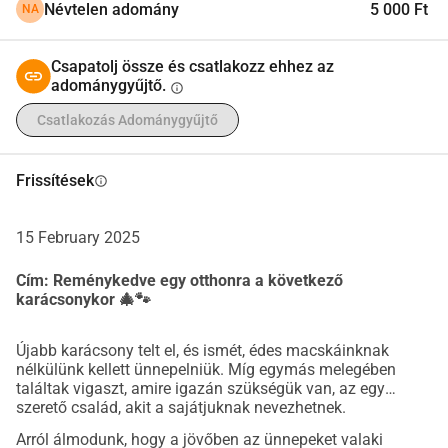
Névtelen adomány
5 000 Ft
NA
(Milan bármilyen nyelven) és Annie, a macskáink pedig 
Toto, Mila és Weirdo.
Miért van szükségünk a segítségedre ebben az ügyben?
Csapatolj össze és csatlakozz ehhez az
adománygyűjtő.
Nos, a három macska exportálásához szükséges összeg 
info
körülbelül 3393 EUR, amit egyszerűen nem tudunk 
Csatlakozás Adománygyűjtő
megfizetni az állatotthon költségeivel és az aránytalanul 
alacsony béreinkkel. Ezek a költségek tartalmazzák a 
Frissítések
info
chipet, oltásokat, karantént és a családunk négylábú 
tagjainak szállítását. Ezen kívül van egy díj, amit egy helyi 
ügynökségnek kell kifizetnünk, akik segítenek nekünk a 
15 February 2025
dokumentációval, mivel nem beszéljük a helyi nyelvet, és 
Cím: Reménykedve egy otthonra a következő
még az ismeretlen betűket sem tudjuk elolvasni. Ha 
karácsonykor 🎄🐾
bármelyik dokumentáció hiányzik vagy hibás, akkor a helyi 
hatóságok elkobozzák az állatokat és elaltatják őket. Ezért 
Újabb karácsony telt el, és ismét, édes macskáinknak
van szükségünk az ügynökség segítségére.
nélkülünk kellett ünnepelniük. Míg egymás melegében
Hogyan segíthetsz nekünk?
találtak vigaszt, amire igazán szükségük van, az egy
szerető család, akit a sajátjuknak nevezhetnek.
Bármilyen pénzügyi hozzájárulást elfogadunk az ügyünk 
érdekében. Az alábbiakban megtalálod a költségek 
Arról álmodunk, hogy a jövőben az ünnepeket valaki